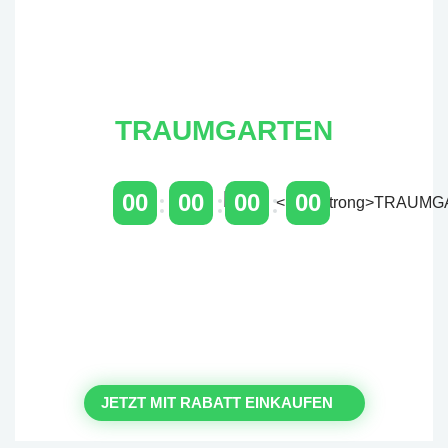
TRAUMGARTEN
00
00
00
00
TAGE
STUNDEN
MINUTEN
SEKUNDEN
Zeitlich begrenzter 20 % Rabatt
auf Bestellungen über 400 €
mit dem Code: VIP20AT
JETZT MIT RABATT EINKAUFEN