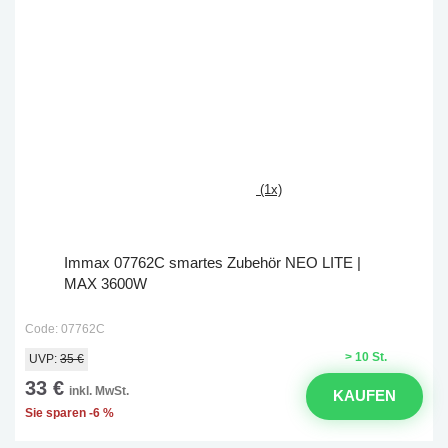
(1x)
Immax 07762C smartes Zubehör NEO LITE |
MAX 3600W
Code: 07762C
> 10 St.
UVP:
35 €
33 €
inkl. MwSt.
KAUFEN
Sie sparen -6 %