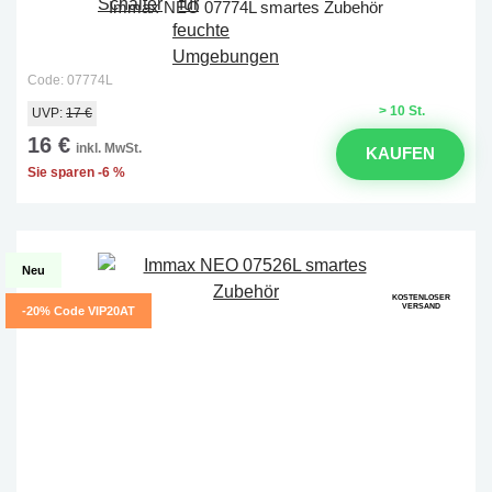
Immax NEO 07774L smartes Zubehör
Code: 07774L
> 10 St.
UVP:
17 €
16 €
inkl. MwSt.
KAUFEN
Sie sparen -6 %
Neu
KOSTENLOSER
VERSAND
-20% Code VIP20AT