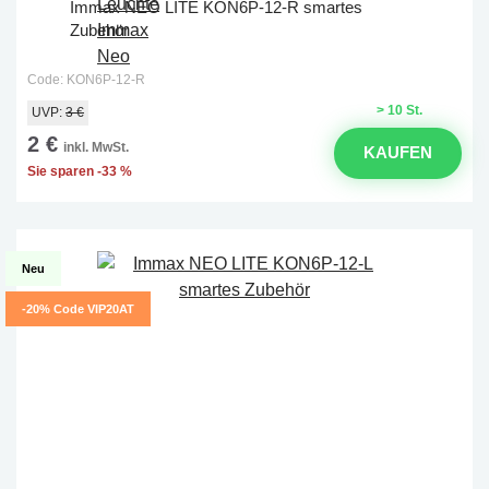
Immax NEO LITE KON6P-12-R smartes
Zubehör
Code: KON6P-12-R
> 10 St.
UVP:
3 €
2 €
inkl. MwSt.
KAUFEN
Sie sparen -33 %
Neu
-20% Code VIP20AT