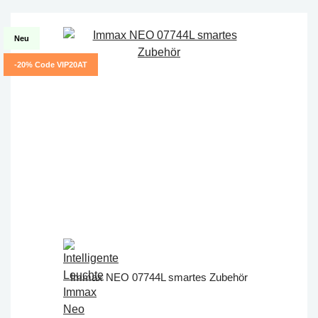
Neu
-20% Code VIP20AT
Immax NEO 07744L smartes Zubehör