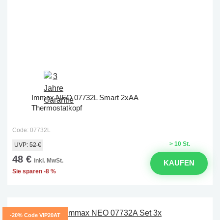
Immax NEO 07732L Smart 2xAA
Thermostatkopf
Code: 07732L
> 10 St.
UVP:
52 €
48 €
inkl. MwSt.
KAUFEN
Sie sparen -8 %
-20% Code VIP20AT