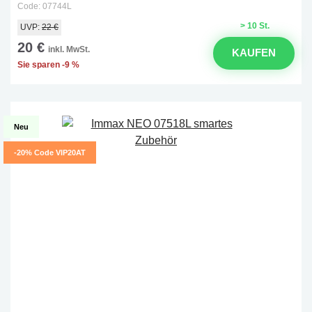
Code: 07744L
> 10 St.
UVP:
22 €
20 €
inkl. MwSt.
KAUFEN
Sie sparen -9 %
Neu
-20% Code VIP20AT