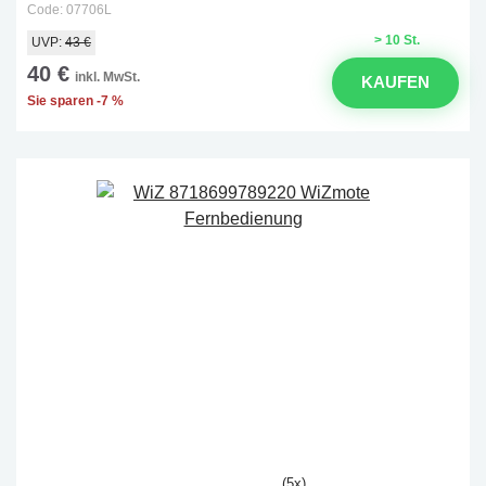
Code: 07706L
> 10 St.
UVP:
43 €
40 €
inkl. MwSt.
KAUFEN
Sie sparen -7 %
(5x)