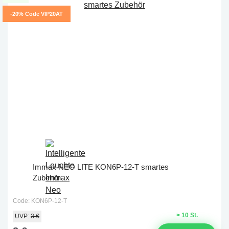
-20% Code VIP20AT
Immax NEO LITE KON6P-12-T smartes
Zubehör
Code: KON6P-12-T
> 10 St.
UVP:
3 €