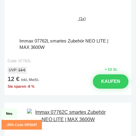
(1x)
Immax 07762L smartes Zubehör NEO LITE |
MAX 3600W
Code: 07762L
> 10 St.
UVP:
13 €
12 €
inkl. MwSt.
KAUFEN
Sie sparen -8 %
Neu
-20% Code VIP20AT