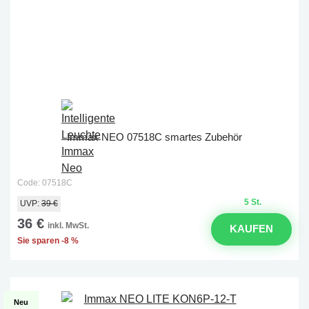
Immax NEO 07518C smartes Zubehör
Code: 07518C
5 St.
UVP:
39 €
36 €
inkl. MwSt.
KAUFEN
Sie sparen -8 %
Neu