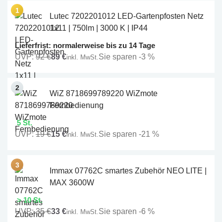
Lutec 7202201012 LED-Gartenpfosten Netz
1x11 | 750lm | 3000 K | IP44
Lieferfrist: normalerweise bis zu 14 Tage
UVP:
92 €
89 €
Sie sparen -3 %
inkl. MwSt.
WiZ 8718699789220 WiZmote
Fernbedienung
5 St.
UVP:
19 €
15 €
Sie sparen -21 %
inkl. MwSt.
Immax 07762C smartes Zubehör NEO LITE |
MAX 3600W
> 10 St.
UVP:
35 €
33 €
Sie sparen -6 %
inkl. MwSt.