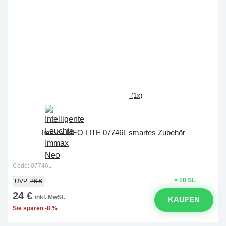
(1x)
Immax NEO LITE 07746L smartes Zubehör
Code: 07746L
> 10 St.
UVP:
26 €
24 €
inkl. MwSt.
KAUFEN
Sie sparen -8 %