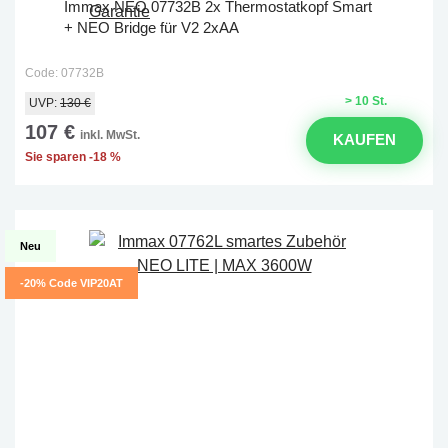
Immax NEO 07732B 2x Thermostatkopf Smart
+ NEO Bridge für V2 2xAA
Code: 07732B
> 10 St.
UVP:
130 €
107 €
inkl. MwSt.
KAUFEN
Sie sparen -18 %
Neu
-20% Code VIP20AT