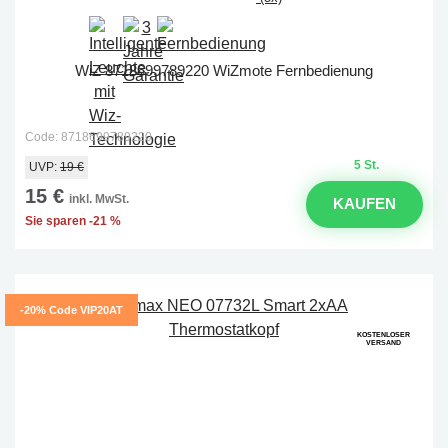
WiZ 8718699789220 WiZmote Fernbedienung
Code: 8718699789220
5 St.
UVP:
19 €
15 €
inkl. MwSt.
KAUFEN
Sie sparen -21 %
-20% Code VIP20AT
KOSTENLOSER
VERSAND