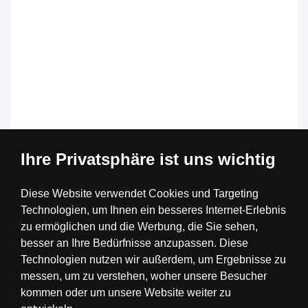
Ihre Privatsphäre ist uns wichtig
Immax NEO 07519L smartes Zubehör
Diese Website verwendet Cookies und Targeting
Technologien, um Ihnen ein besseres Internet-Erlebnis
zu ermöglichen und die Werbung, die Sie sehen,
Code: 07519L
besser an Ihre Bedürfnisse anzupassen. Diese
> 10 St.
UVP:
22 €
Technologien nutzen wir außerdem, um Ergebnisse zu
20 €
inkl. MwSt.
KAUFEN
messen, um zu verstehen, woher unsere Besucher
Sie sparen -9 %
kommen oder um unsere Website weiter zu