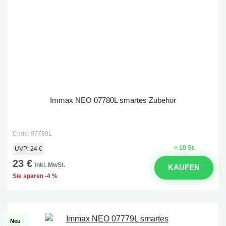
Immax NEO 07780L smartes Zubehör
Code: 07780L
> 10 St.
UVP:
24 €
23 €
inkl. MwSt.
KAUFEN
Sie sparen -4 %
Neu