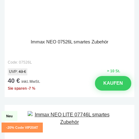
Immax NEO 07526L smartes Zubehör
Code: 07526L
> 10 St.
UVP:
43 €
40 €
inkl. MwSt.
KAUFEN
Sie sparen -7 %
Neu
-20% Code VIP20AT