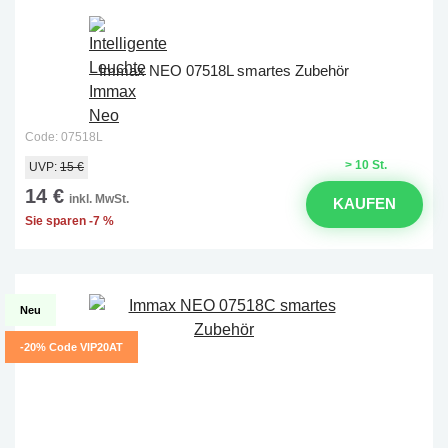
Immax NEO 07518L smartes Zubehör
Code: 07518L
> 10 St.
UVP:
15 €
14 €
inkl. MwSt.
KAUFEN
Sie sparen -7 %
Neu
-20% Code VIP20AT