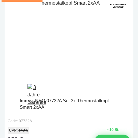
KOSTENLOSER
VERSAND
Immax NEO 07732A Set 3x Thermostatkopf
Smart 2xAA
Code: 07732A
> 10 St.
UVP:
143 €