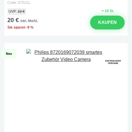
Code: 07521L
> 10 St.
UVP:
22 €
20 €
inkl. MwSt.
KAUFEN
Sie sparen -9 %
Neu
KOSTENLOSER
VERSAND