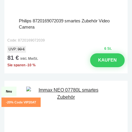
Philips 8720169072039 smartes Zubehör Video
Camera
Code: 8720169072039
6 St.
UVP:
90 €
81 €
inkl. MwSt.
KAUFEN
Sie sparen -10 %
Neu
-20% Code VIP20AT