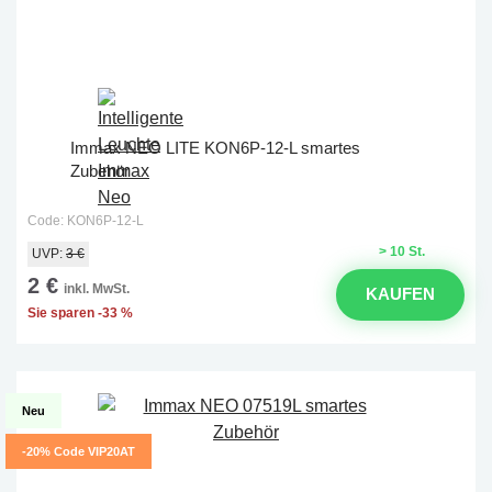
Immax NEO LITE KON6P-12-L smartes
Zubehör
Code: KON6P-12-L
> 10 St.
UVP:
3 €
2 €
inkl. MwSt.
KAUFEN
Sie sparen -33 %
Neu
-20% Code VIP20AT