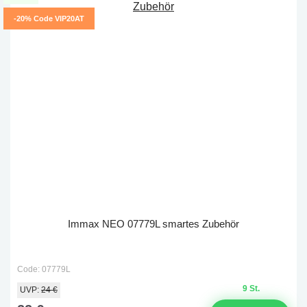
-20% Code VIP20AT
Immax NEO 07779L smartes Zubehör
Code: 07779L
9 St.
UVP:
24 €