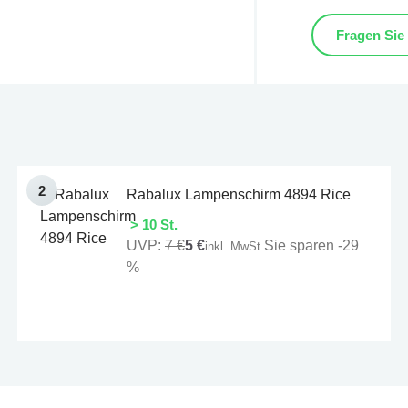
Fragen Sie
Rabalux Lampenschirm 4894 Rice
> 10 St.
UVP:
7 €
5 €
Sie sparen -29
inkl. MwSt.
%