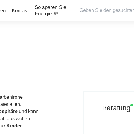
So sparen Sie
nen
Kontakt
Energie 🌱
arbenfrohe
terialien.
Beratung
mosphäre
und kann
l raus wollen.
ür Kinder