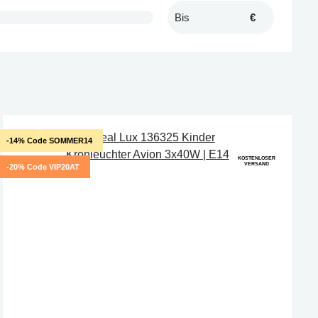
€
-14% Code SOMMER14
KOSTENLOSER
VERSAND
-20% Code VIP20AT