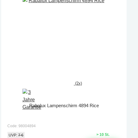
(2x)
Rabalux Lampenschirm 4894 Rice
Code: 98004894
> 10 St.
UVP:
7 €