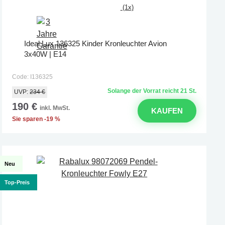
(1x)
Ideal Lux 136325 Kinder Kronleuchter Avion
3x40W | E14
Code: I136325
Solange der Vorrat reicht 21 St.
UVP:
234 €
190 €
inkl. MwSt.
KAUFEN
Sie sparen -19 %
Neu
Top-Preis