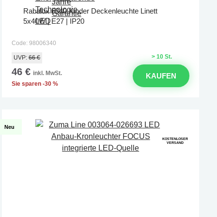
Rabalux 6340 Kinder Deckenleuchte Linett
5x40W | E27 | IP20
Code: 98006340
> 10 St.
UVP:
66 €
46 €
inkl. MwSt.
KAUFEN
Sie sparen -30 %
Neu
KOSTENLOSER
VERSAND