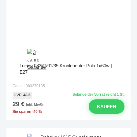
Lucide 08327/01/35 Kronleuchter Pola 1x60w |
E27
Code: L083270135
Solange der Vorrat reicht 1 St.
UVP:
48 €
29 €
inkl. MwSt.
KAUFEN
Sie sparen -40 %