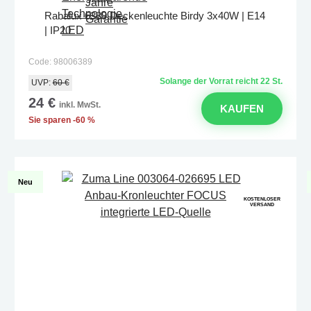
Rabalux 6389 Deckenleuchte Birdy 3x40W | E14
| IP20
Code: 98006389
Solange der Vorrat reicht 22 St.
UVP:
60 €
24 €
inkl. MwSt.
KAUFEN
Sie sparen -60 %
Neu
KOSTENLOSER
VERSAND