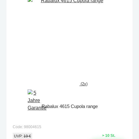
(2x)
Rabalux 4615 Cupola range
Code: 98004615
> 10 St.
UVP:
19 €