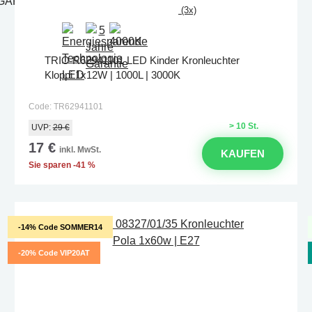
(3x)
TRIO R62941101 LED Kinder Kronleuchter
Kloppi 1x12W | 1000L | 3000K
Code: TR62941101
> 10 St.
UVP:
29 €
17 €
inkl. MwSt.
KAUFEN
Sie sparen -41 %
-14% Code SOMMER14
-20% Code VIP20AT