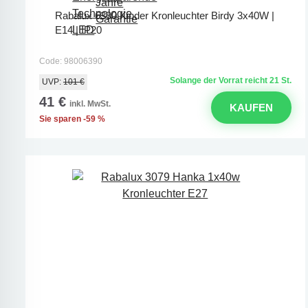
Rabalux 6390 Kinder Kronleuchter Birdy 3x40W |
E14 | IP20
Code: 98006390
Solange der Vorrat reicht 21 St.
UVP:
101 €
41 €
inkl. MwSt.
KAUFEN
Sie sparen -59 %