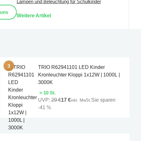
Lampen und Beleuchtung für Schulkinder
 uns
Weitere Artikel
TRIO R62941101 LED Kinder
Kronleuchter Kloppi 1x12W | 1000L |
3000K
> 10 St.
UVP:
29 €
17 €
Sie sparen
inkl. MwSt.
-41 %