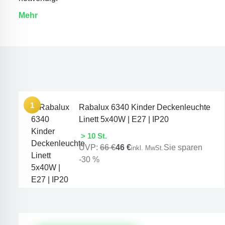
Mehr
Rabalux 6340 Kinder Deckenleuchte
Linett 5x40W | E27 | IP20
> 10 St.
UVP:
66 €
46 €
Sie sparen
inkl. MwSt.
-30 %