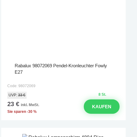
Rabalux 98072069 Pendel-Kronleuchter Fowly
E27
Code: 98072069
8 St.
UVP:
33 €
23 €
inkl. MwSt.
KAUFEN
Sie sparen -30 %