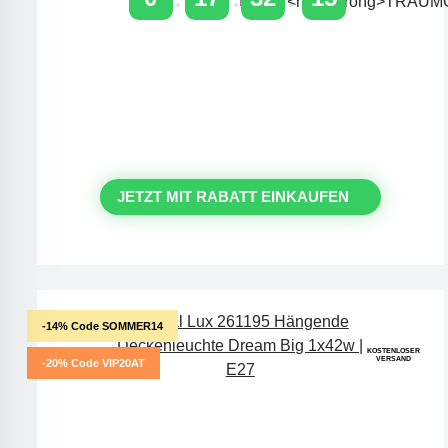
TAGE
STUNDEN
MINUTEN
SEKUNDEN
Zeitlich begrenzter 20 % Rabatt
auf Bestellungen über 400 €
mit dem Code: VIP20AT
JETZT MIT RABATT EINKAUFEN
-14% Code SOMMER14
KOSTENLOSER
VERSAND
-20% Code VIP20AT