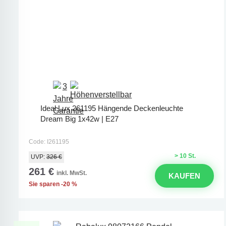
Ideal Lux 261195 Hängende Deckenleuchte
Dream Big 1x42w | E27
Code: I261195
> 10 St.
UVP:
326 €
261 €
inkl. MwSt.
KAUFEN
Sie sparen -20 %