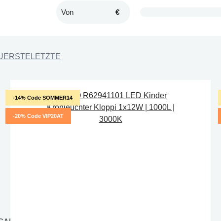
€
UERSTE
LETZTE
-14% Code SOMMER14
-20% Code VIP20AT