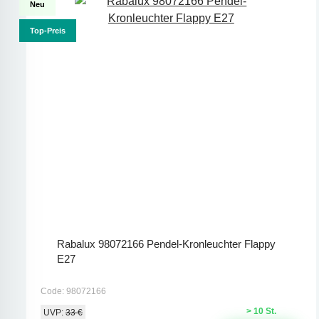
Neu
Top-Preis
Rabalux 98072166 Pendel-Kronleuchter Flappy
E27
Code: 98072166
> 10 St.
UVP:
33 €