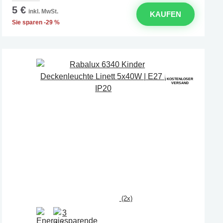
5 €
inkl. MwSt.
KAUFEN
Sie sparen -29 %
KOSTENLOSER
VERSAND
(2x)