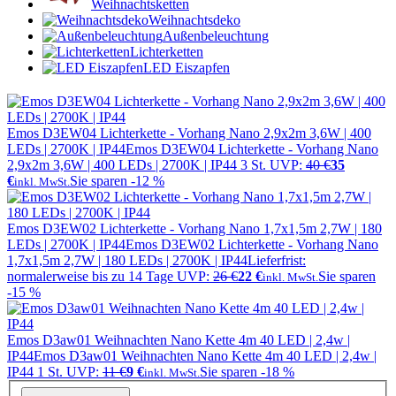
Weihnachtsketten
Weihnachtsdeko
Außenbeleuchtung
Lichterketten
LED Eiszapfen
Emos D3EW04 Lichterkette - Vorhang Nano 2,9x2m 3,6W | 400
LEDs | 2700K | IP44
Emos D3EW04 Lichterkette - Vorhang Nano
2,9x2m 3,6W | 400 LEDs | 2700K | IP44
3 St.
UVP:
40 €
35
€
Sie sparen -12 %
inkl. MwSt.
Emos D3EW02 Lichterkette - Vorhang Nano 1,7x1,5m 2,7W | 180
LEDs | 2700K | IP44
Emos D3EW02 Lichterkette - Vorhang Nano
1,7x1,5m 2,7W | 180 LEDs | 2700K | IP44
Lieferfrist:
normalerweise bis zu 14 Tage
UVP:
26 €
22 €
Sie sparen
inkl. MwSt.
-15 %
Emos D3aw01 Weihnachten Nano Kette 4m 40 LED | 2,4w |
IP44
Emos D3aw01 Weihnachten Nano Kette 4m 40 LED | 2,4w |
IP44
1 St.
UVP:
11 €
9 €
Sie sparen -18 %
inkl. MwSt.