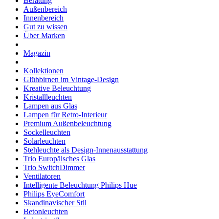
Beratung
Außenbereich
Innenbereich
Gut zu wissen
Über Marken
Magazin
Kollektionen
Glühbirnen im Vintage-Design
Kreative Beleuchtung
Kristallleuchten
Lampen aus Glas
Lampen für Retro-Interieur
Premium Außenbeleuchtung
Sockelleuchten
Solarleuchten
Stehleuchte als Design-Innenausstattung
Trio Europäisches Glas
Trio SwitchDimmer
Ventilatoren
Intelligente Beleuchtung Philips Hue
Philips EyeComfort
Skandinavischer Stil
Betonleuchten