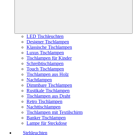
LED Tischleuchten
Designer Tischlampen
Klassische Tischlampen
Luxus Tischlampen
Tischlampen für Kinder
Schreibtischlampen
Touch Tischlampen
Tischlampen aus Holz
Nachtlampen
Dimmbare Tischlampen
Rustikale Tischlampen
Tischlampen aus Draht
Retro Tischlampen
Nachttischlampen
Tischlampen mit Textilschirm
Banker Tischlampen
Lampe für Steckdose
Stehleuchten