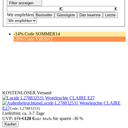
Filter anzeigen
€
€
Wir empfehlen
Bestseller
Günstigste
Das teuerste
Letzte
-14% Code SOMMER14
-20% Code VIP20AT
KOSTENLOSER Versand
Lucide L278832531 Wegeleuchte CLAIRE
E27
Code: L278832531
Lieferfrist: ca. 3-7 Tage
UVP:
171 €
120 €
Sie sparen -30 %
inkl. MwSt.
Kaufen