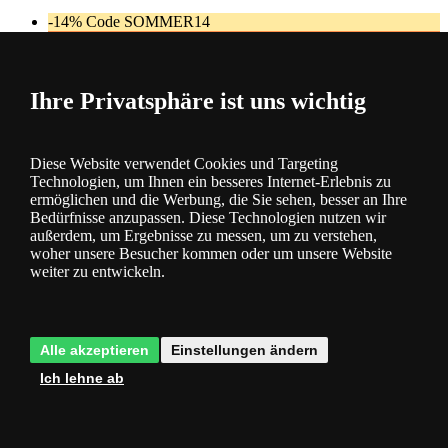
-14% Code SOMMER14
-20% Code VIP20AT
Ihre Privatsphäre ist uns wichtig
Diese Website verwendet Cookies und Targeting
Technologien, um Ihnen ein besseres Internet-Erlebnis zu
ermöglichen und die Werbung, die Sie sehen, besser an Ihre
Bedürfnisse anzupassen. Diese Technologien nutzen wir
KOSTENLOSER Versand
außerdem, um Ergebnisse zu messen, um zu verstehen,
woher unsere Besucher kommen oder um unsere Website
Lucide L278831131
weiter zu entwickeln.
Außenwandleuchte CLAIRE E27
Code: L278831131
Lieferfrist: ca. 3-7 Tage
UVP:
162 €
113 €
Sie sparen -30 %
inkl. MwSt.
Kaufen
Alle akzeptieren
Einstellungen ändern
-14% Code SOMMER14
Ich lehne ab
-20% Code VIP20AT