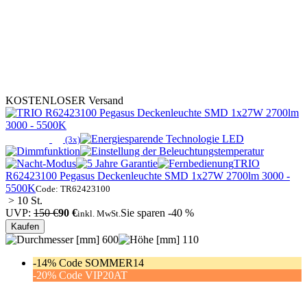
KOSTENLOSER Versand
(3x)
TRIO
R62423100 Pegasus Deckenleuchte SMD 1x27W 2700lm 3000 -
5500K
Code: TR62423100
> 10 St.
UVP:
150 €
90 €
Sie sparen -40 %
inkl. MwSt.
Kaufen
600
110
-14% Code SOMMER14
-20% Code VIP20AT