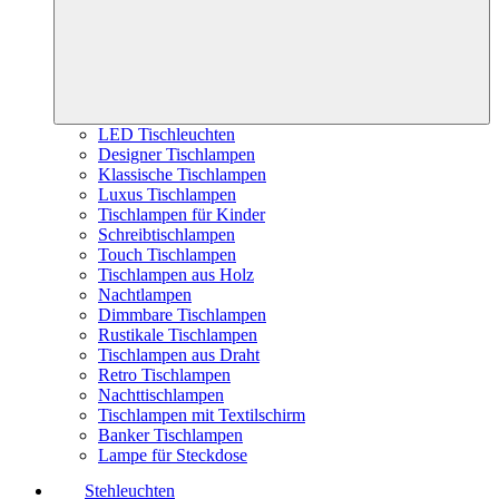
LED Tischleuchten
Designer Tischlampen
Klassische Tischlampen
Luxus Tischlampen
Tischlampen für Kinder
Schreibtischlampen
Touch Tischlampen
Tischlampen aus Holz
Nachtlampen
Dimmbare Tischlampen
Rustikale Tischlampen
Tischlampen aus Draht
Retro Tischlampen
Nachttischlampen
Tischlampen mit Textilschirm
Banker Tischlampen
Lampe für Steckdose
Stehleuchten