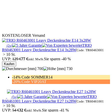
KOSTENLOSER Versand
TRIO
(2x)
R60463001 Leavy Deckenleuchte E14 3x28W
Code: TR60463001
> 10 St.
UVP:
129 €
77 €
Sie sparen -40 %
inkl. MwSt.
Kaufen
700
730
-14% Code SOMMER14
-20% Code VIP20AT
TRIO
(5x)
R60461001 Leavy Deckenleuchte E27 1x28W
Code: TR60461001
> 10 St.
UVP:
54 €
32 €
Sie sparen -41 %
inkl. MwSt.