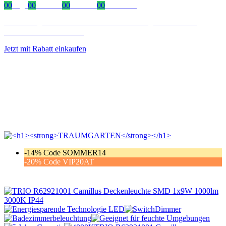
00
Tage
00
Stunden
00
Minuten
00
Sekunden
Zeitlich begrenzter 20 % Rabatt auf Bestellungen über 400 €
mit dem Code: VIP20AT
Jetzt mit Rabatt einkaufen
-14% Code SOMMER14
-20% Code VIP20AT