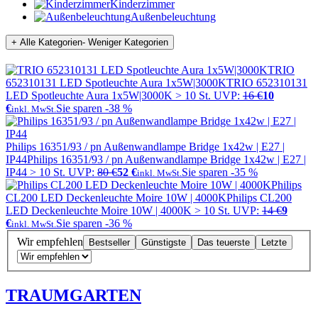
Kinderzimmer
Außenbeleuchtung
+ Alle Kategorien
- Weniger Kategorien
TRIO
652310131 LED Spotleuchte Aura 1x5W|3000K
TRIO 652310131
LED Spotleuchte Aura 1x5W|3000K
> 10 St.
UVP:
16 €
10
€
Sie sparen -38 %
inkl. MwSt.
Philips 16351/93 / pn Außenwandlampe Bridge 1x42w | E27 |
IP44
Philips 16351/93 / pn Außenwandlampe Bridge 1x42w | E27 |
IP44
> 10 St.
UVP:
80 €
52 €
Sie sparen -35 %
inkl. MwSt.
Philips
CL200 LED Deckenleuchte Moire 10W | 4000K
Philips CL200
LED Deckenleuchte Moire 10W | 4000K
> 10 St.
UVP:
14 €
9
€
Sie sparen -36 %
inkl. MwSt.
Wir empfehlen
Bestseller
Günstigste
Das teuerste
Letzte
TRAUMGARTEN