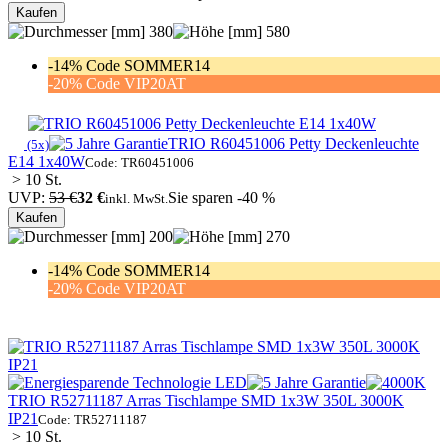
Kaufen
380
580
-14% Code SOMMER14
-20% Code VIP20AT
TRIO R60451006 Petty Deckenleuchte
(5x)
E14 1x40W
Code: TR60451006
> 10 St.
UVP:
53 €
32 €
Sie sparen -40 %
inkl. MwSt.
Kaufen
200
270
-14% Code SOMMER14
-20% Code VIP20AT
TRIO R52711187 Arras Tischlampe SMD 1x3W 350L 3000K
IP21
Code: TR52711187
> 10 St.