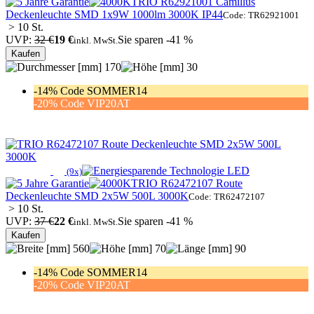
TRIO R62921001 Camillus
Deckenleuchte SMD 1x9W 1000lm 3000K IP44
Code: TR62921001
> 10 St.
UVP:
32 €
19 €
Sie sparen -41 %
inkl. MwSt.
Kaufen
170
30
-14% Code SOMMER14
-20% Code VIP20AT
(9x)
TRIO R62472107 Route
Deckenleuchte SMD 2x5W 500L 3000K
Code: TR62472107
> 10 St.
UVP:
37 €
22 €
Sie sparen -41 %
inkl. MwSt.
Kaufen
560
70
90
-14% Code SOMMER14
-20% Code VIP20AT