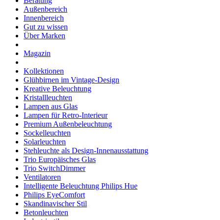
Beratung
Außenbereich
Innenbereich
Gut zu wissen
Über Marken
Magazin
Kollektionen
Glühbirnen im Vintage-Design
Kreative Beleuchtung
Kristallleuchten
Lampen aus Glas
Lampen für Retro-Interieur
Premium Außenbeleuchtung
Sockelleuchten
Solarleuchten
Stehleuchte als Design-Innenausstattung
Trio Europäisches Glas
Trio SwitchDimmer
Ventilatoren
Intelligente Beleuchtung Philips Hue
Philips EyeComfort
Skandinavischer Stil
Betonleuchten