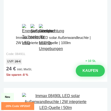
Immax 08491L LED solar Außenwandleuchte |
2W integrierte LED-Quelle | 100lm
Code: 08491L
> 10 St.
UVP:
26 €
24 €
inkl. MwSt.
KAUFEN
Sie sparen -8 %
Neu
-20% Code VIP20AT