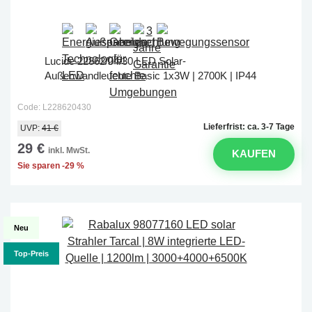
Lucide 22862/04/30 LED Solar-
Außenwandleuchte Basic 1x3W | 2700K | IP44
Code: L228620430
Lieferfrist: ca. 3-7 Tage
UVP:
41 €
29 €
inkl. MwSt.
KAUFEN
Sie sparen -29 %
Neu
Top-Preis