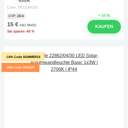
4000K
Code: TR23166101
> 10 St.
UVP:
25 €
15 €
inkl. MwSt.
KAUFEN
Sie sparen -40 %
-14% Code SOMMER14
-20% Code VIP20AT