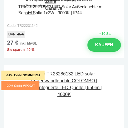
TRIO R22231142 LED Solar Außenleuchte mit
Sensor Salta 1x3W | 3000K | IP44
Code: TR22231142
> 10 St.
UVP:
45 €
27 €
inkl. MwSt.
KAUFEN
Sie sparen -40 %
-14% Code SOMMER14
-20% Code VIP20AT