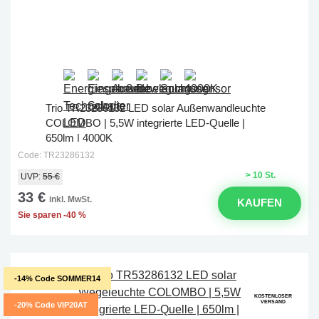
Trio TR23286132 LED solar Außenwandleuchte
COLOMBO | 5,5W integrierte LED-Quelle |
650lm | 4000K
Code: TR23286132
> 10 St.
UVP:
55 €
33 €
inkl. MwSt.
KAUFEN
Sie sparen -40 %
-14% Code SOMMER14
KOSTENLOSER
VERSAND
-20% Code VIP20AT