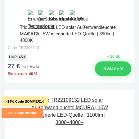
Trio TR23066101 LED solar Außenwandleuchte
MACAPA | 5W integrierte LED-Quelle | 390lm |
4000K
Code: TR23066101
> 10 St.
UVP:
45 €
27 €
inkl. MwSt.
KAUFEN
Sie sparen -40 %
-14% Code SOMMER14
-20% Code VIP20AT