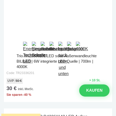
Trio TR23336201 LED solar Außenwandleuchte
BILBAO | 6W integrierte LED-Quelle | 700lm |
4000K
Code: TR23336201
> 10 St.
UVP:
50 €
30 €
inkl. MwSt.
KAUFEN
Sie sparen -40 %