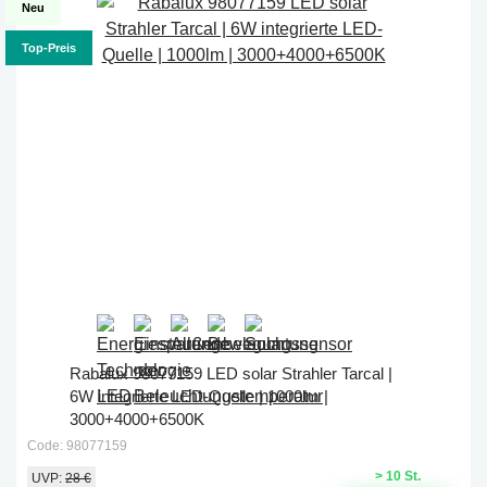
Neu
Top-Preis
Rabalux 98077159 LED solar Strahler Tarcal |
6W integrierte LED-Quelle | 1000lm |
3000+4000+6500K
Code: 98077159
> 10 St.
UVP:
28 €