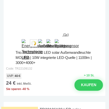
(1x)
Trio TR22109132 LED solar Außenwandleuchte
MOURA | 10W integrierte LED-Quelle | 1100lm |
3000+4000+
Code: TR22109132
> 10 St.
UVP:
40 €
24 €
inkl. MwSt.
KAUFEN
Sie sparen -40 %