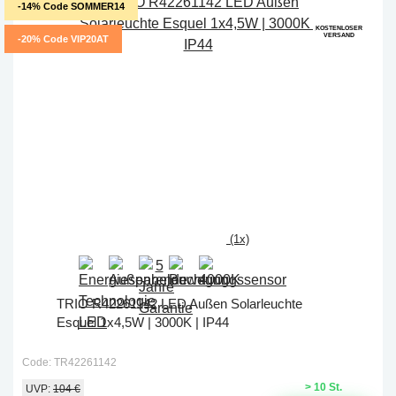
-14% Code SOMMER14
KOSTENLOSER
VERSAND
-20% Code VIP20AT
(1x)
TRIO R42261142 LED Außen Solarleuchte
Esquel 1x4,5W | 3000K | IP44
Code: TR42261142
> 10 St.
UVP:
104 €