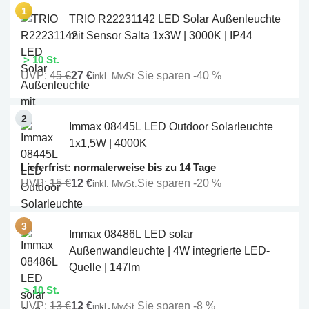
TRIO R22231142 LED Solar Außenleuchte
mit Sensor Salta 1x3W | 3000K | IP44
> 10 St.
UVP:
45 €
27 €
Sie sparen -40 %
inkl. MwSt.
Immax 08445L LED Outdoor Solarleuchte
1x1,5W | 4000K
Lieferfrist: normalerweise bis zu 14 Tage
UVP:
15 €
12 €
Sie sparen -20 %
inkl. MwSt.
Immax 08486L LED solar
Außenwandleuchte | 4W integrierte LED-
Quelle | 147lm
> 10 St.
UVP:
13 €
12 €
Sie sparen -8 %
inkl. MwSt.