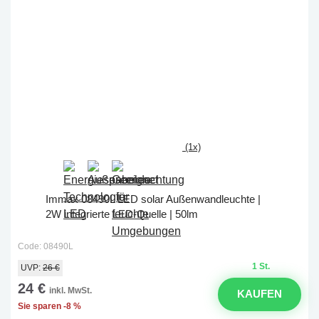
(1x)
Immax 08490L LED solar Außenwandleuchte |
2W integrierte LED-Quelle | 50lm
Code: 08490L
1 St.
UVP:
26 €
24 €
inkl. MwSt.
KAUFEN
Sie sparen -8 %