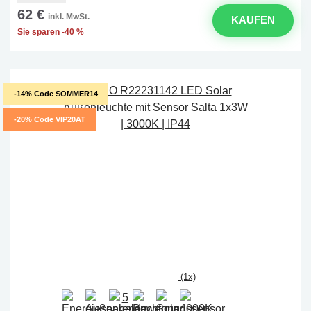
62 €
inkl. MwSt.
KAUFEN
Sie sparen -40 %
-14% Code SOMMER14
-20% Code VIP20AT
(1x)