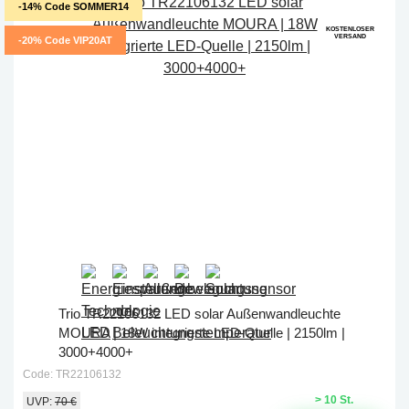
-14% Code SOMMER14
KOSTENLOSER
VERSAND
-20% Code VIP20AT
Trio TR22106132 LED solar Außenwandleuchte
MOURA | 18W integrierte LED-Quelle | 2150lm |
3000+4000+
Code: TR22106132
> 10 St.
UVP:
70 €