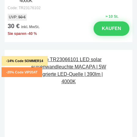
4000K
Code: TR23176102
> 10 St.
UVP:
50 €
30 €
inkl. MwSt.
KAUFEN
Sie sparen -40 %
-14% Code SOMMER14
-20% Code VIP20AT