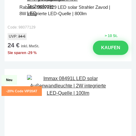
Rabalux 98077129 LED solar Strahler Zavod |
8W integrierte LED-Quelle | 800lm
Code: 98077129
> 10 St.
UVP:
34 €
24 €
inkl. MwSt.
KAUFEN
Sie sparen -29 %
Neu
-20% Code VIP20AT