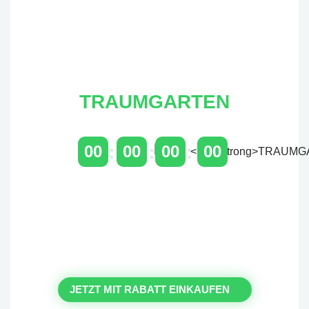
TRAUMGARTEN
00
00
00
00
TAGE
STUNDEN
MINUTEN
SEKUNDEN
Zeitlich begrenzter 20 % Rabatt
auf Bestellungen über 400 €
mit dem Code: VIP20AT
JETZT MIT RABATT EINKAUFEN