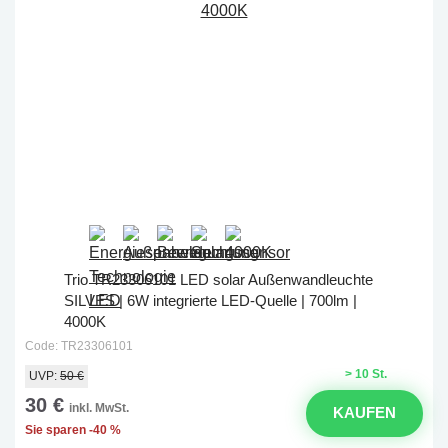
Trio TR23306101 LED solar Außenwandleuchte
SILVES | 6W integrierte LED-Quelle | 700lm |
4000K
Code: TR23306101
> 10 St.
UVP:
50 €
30 €
inkl. MwSt.
KAUFEN
Sie sparen -40 %