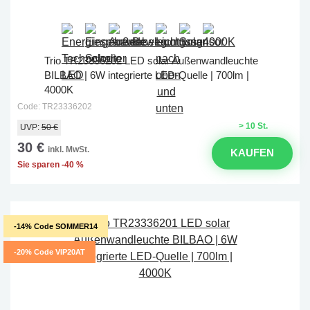
Trio TR23336202 LED solar Außenwandleuchte
BILBAO | 6W integrierte LED-Quelle | 700lm |
4000K
Code: TR23336202
> 10 St.
UVP:
50 €
30 €
inkl. MwSt.
KAUFEN
Sie sparen -40 %
-14% Code SOMMER14
-20% Code VIP20AT