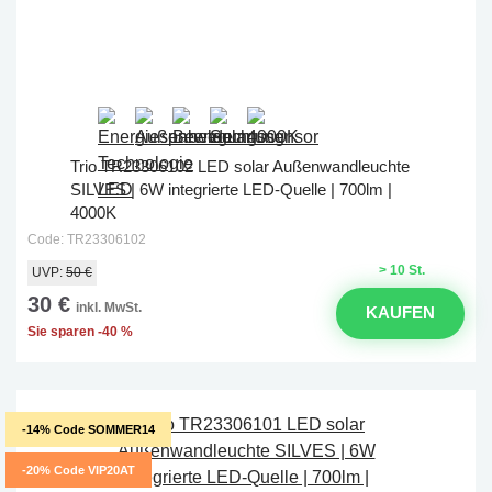
Trio TR23306102 LED solar Außenwandleuchte
SILVES | 6W integrierte LED-Quelle | 700lm |
4000K
Code: TR23306102
> 10 St.
UVP:
50 €
30 €
inkl. MwSt.
KAUFEN
Sie sparen -40 %
-14% Code SOMMER14
-20% Code VIP20AT