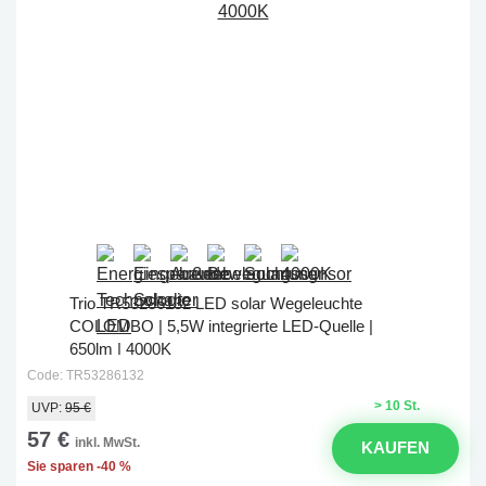
Trio TR53286132 LED solar Wegeleuchte
COLOMBO | 5,5W integrierte LED-Quelle |
650lm | 4000K
Code: TR53286132
> 10 St.
UVP:
95 €
57 €
inkl. MwSt.
KAUFEN
Sie sparen -40 %