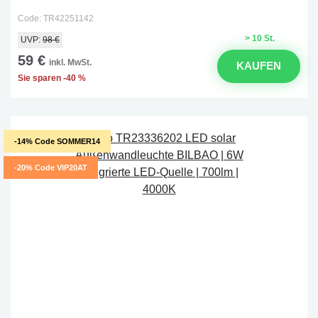
Code: TR42251142
> 10 St.
UVP:
98 €
59 €
inkl. MwSt.
KAUFEN
Sie sparen -40 %
-14% Code SOMMER14
-20% Code VIP20AT