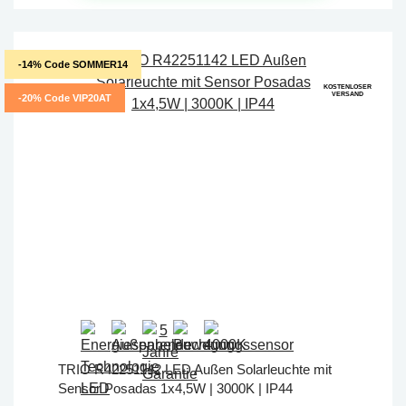
-14% Code SOMMER14
KOSTENLOSER
VERSAND
-20% Code VIP20AT
TRIO R42251142 LED Außen Solarleuchte mit
Sensor Posadas 1x4,5W | 3000K | IP44