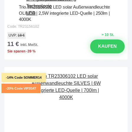
Trio TR23156102 LED solar Außenwandleuchte
OLINDA | 2,5W integrierte LED-Quelle | 250lm |
4000K
Code: TR23156102
> 10 St.
UVP:
18 €
11 €
inkl. MwSt.
KAUFEN
Sie sparen -39 %
-14% Code SOMMER14
-20% Code VIP20AT