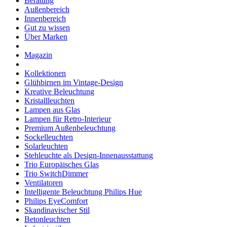
Beratung
Außenbereich
Innenbereich
Gut zu wissen
Über Marken
Magazin
Kollektionen
Glühbirnen im Vintage-Design
Kreative Beleuchtung
Kristallleuchten
Lampen aus Glas
Lampen für Retro-Interieur
Premium Außenbeleuchtung
Sockelleuchten
Solarleuchten
Stehleuchte als Design-Innenausstattung
Trio Europäisches Glas
Trio SwitchDimmer
Ventilatoren
Intelligente Beleuchtung Philips Hue
Philips EyeComfort
Skandinavischer Stil
Betonleuchten