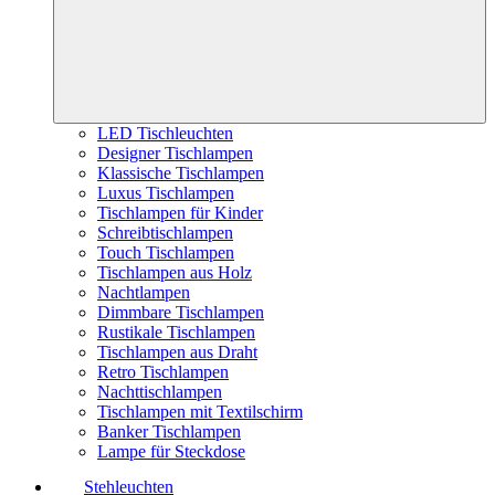
LED Tischleuchten
Designer Tischlampen
Klassische Tischlampen
Luxus Tischlampen
Tischlampen für Kinder
Schreibtischlampen
Touch Tischlampen
Tischlampen aus Holz
Nachtlampen
Dimmbare Tischlampen
Rustikale Tischlampen
Tischlampen aus Draht
Retro Tischlampen
Nachttischlampen
Tischlampen mit Textilschirm
Banker Tischlampen
Lampe für Steckdose
Stehleuchten