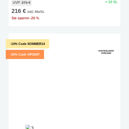
> 10 St.
UVP:
271 €
216 €
inkl. MwSt.
Sie sparen -20 %
-14% Code SOMMER14
KOSTENLOSER
VERSAND
-20% Code VIP20AT