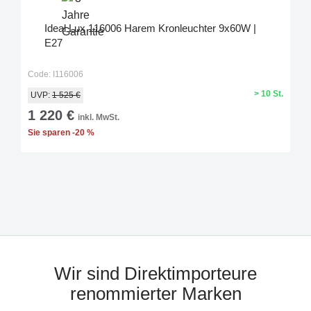
Ideal Lux 116006 Harem Kronleuchter 9x60W |
E27
Code: I116006
> 10 St.
UVP:
1 525 €
1 220 €
inkl. MwSt.
Sie sparen -20 %
Wir sind Direktimporteure
renommierter Marken