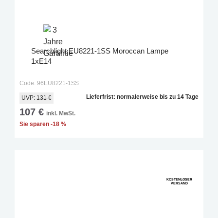
Searchlight EU8221-1SS Moroccan Lampe
1xE14
Code: 96EU8221-1SS
Lieferfrist: normalerweise bis zu 14 Tage
UVP:
131 €
107 €
inkl. MwSt.
Sie sparen -18 %
KOSTENLOSER
VERSAND