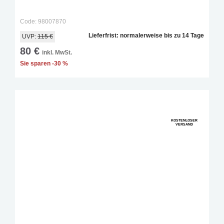
Code: 98007870
Lieferfrist: normalerweise bis zu 14 Tage
UVP:
115 €
80 €
inkl. MwSt.
Sie sparen -30 %
KOSTENLOSER
VERSAND