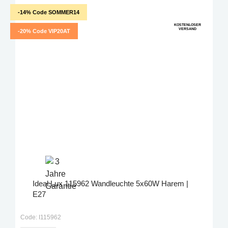
-14% Code SOMMER14
KOSTENLOSER
VERSAND
-20% Code VIP20AT
Ideal Lux 115962 Wandleuchte 5x60W Harem |
E27
Code: I115962