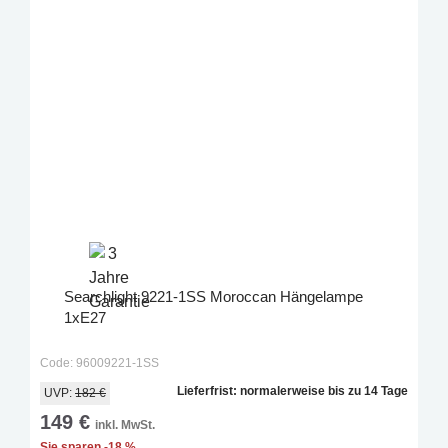
Searchlight 9221-1SS Moroccan Hängelampe
1xE27
Code: 96009221-1SS
Lieferfrist: normalerweise bis zu 14 Tage
UVP:
182 €
149 €
inkl. MwSt.
Sie sparen -18 %