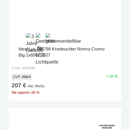
Ideal Lux 094786 Kronleuchter Norma Cromo
Big 1x60W | E27
Code: I094786
> 10 St.
UVP:
258 €
207 €
inkl. MwSt.
Sie sparen -20 %
KOSTENLOSER
VERSAND