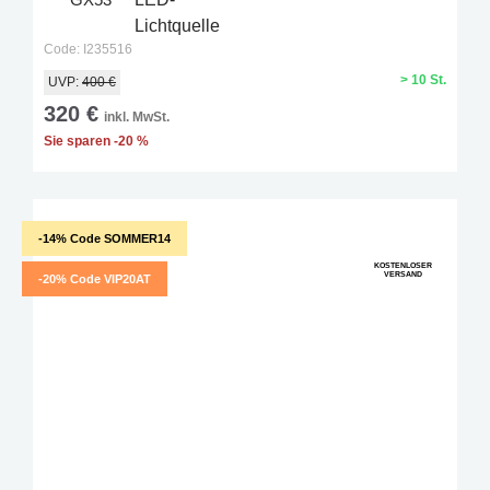
Code: I235516
> 10 St.
UVP:
400 €
320 €
inkl. MwSt.
Sie sparen -20 %
-14% Code SOMMER14
KOSTENLOSER
VERSAND
-20% Code VIP20AT