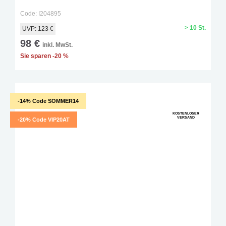
Code: I204895
> 10 St.
UVP:
123 €
98 €
inkl. MwSt.
Sie sparen -20 %
-14% Code SOMMER14
KOSTENLOSER
VERSAND
-20% Code VIP20AT