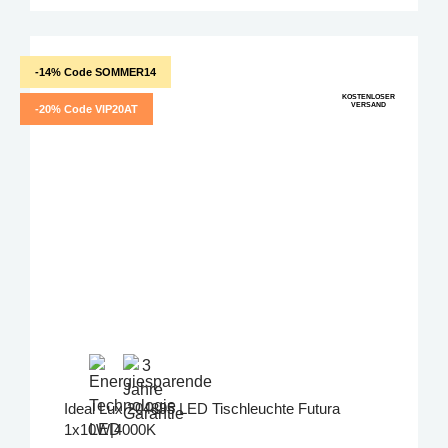
-14% Code SOMMER14
KOSTENLOSER
VERSAND
-20% Code VIP20AT
Ideal Lux 204895 LED Tischleuchte Futura
1x10W|4000K