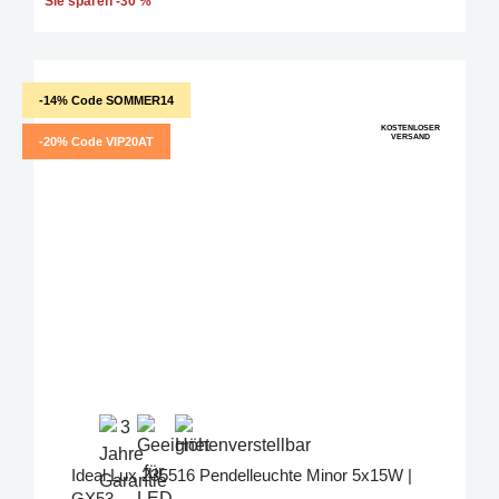
Sie sparen -30 %
-14% Code SOMMER14
KOSTENLOSER
VERSAND
-20% Code VIP20AT
Ideal Lux 235516 Pendelleuchte Minor 5x15W |
GX53