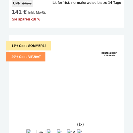
Lieferfrist: normalerweise bis zu 14 Tage
UVP:
172 €
141 €
inkl. MwSt.
Sie sparen -18 %
-14% Code SOMMER14
KOSTENLOSER
VERSAND
-20% Code VIP20AT
(1x)