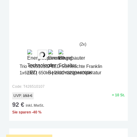
(2x)
Trio 426510107 LED Stehleuchte Franklin
1x6,5W | 650lm | 2700+3200+4000K
Code: T426510107
> 10 St.
UVP:
153 €
92 €
inkl. MwSt.
Sie sparen -40 %