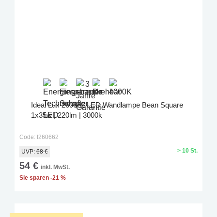
Ideal Lux 260662 LED Wandlampe Bean Square
1x35w | 220lm | 3000k
Code: I260662
> 10 St.
UVP:
68 €
54 €
inkl. MwSt.
Sie sparen -21 %