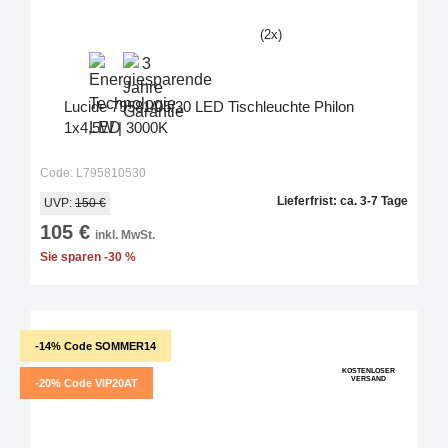
(2x)
Lucide 79581/05/30 LED Tischleuchte Philon
1x4,5W | 3000K
Code: L795810530
Lieferfrist: ca. 3-7 Tage
UVP:
150 €
105 €
inkl. MwSt.
Sie sparen -30 %
-14% Code SOMMER14
KOSTENLOSER
VERSAND
-20% Code VIP20AT