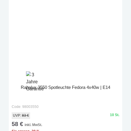
Rabalux 3550 Spotleuchte Fedora 4x40w | E14
Code: 98003550
10 St.
UVP:
83 €
58 €
inkl. MwSt.