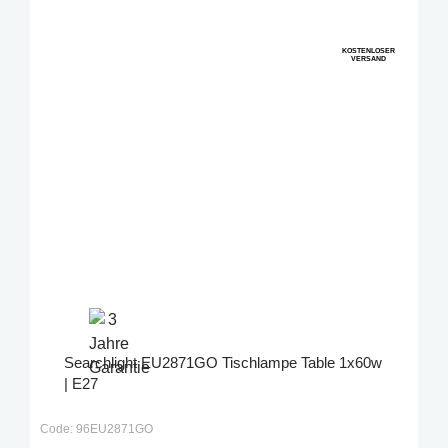
KOSTENLOSER
VERSAND
Searchlight EU2871GO Tischlampe Table 1x60w
| E27
Code: 96EU2871GO