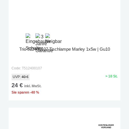
Trio 512400107 Tischlampe Marley 1x5w | Gu10
Code: T512400107
> 10 St.
UVP:
40 €
24 €
inkl. MwSt.
Sie sparen -40 %
KOSTENLOSER
VERSAND