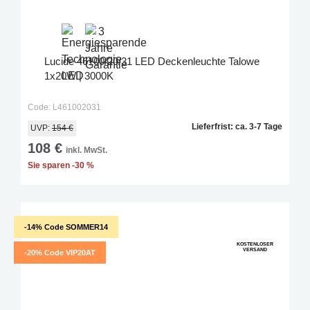
Lucide 46100/20/31 LED Deckenleuchte Talowe
1x20W | 3000K
Code: L461002031
Lieferfrist: ca. 3-7 Tage
UVP:
154 €
108 €
inkl. MwSt.
Sie sparen -30 %
-14% Code SOMMER14
KOSTENLOSER
VERSAND
-20% Code VIP20AT