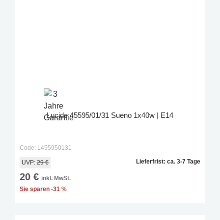
Lucide 45595/01/31 Sueno 1x40w | E14
Code: L455950131
Lieferfrist: ca. 3-7 Tage
UVP:
29 €
20 €
inkl. MwSt.
Sie sparen -31 %