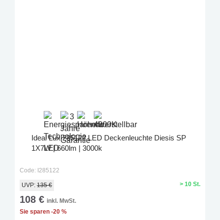
Ideal Lux 285122 LED Deckenleuchte Diesis SP
1X7W | 660lm | 3000k
Code: I285122
> 10 St.
UVP:
135 €
108 €
inkl. MwSt.
Sie sparen -20 %