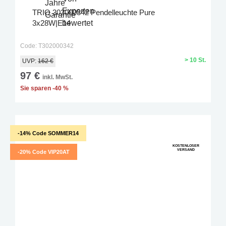
TRIO 302000342 Pendelleuchte Pure
3x28W|E14
Code: T302000342
> 10 St.
UVP:
162 €
97 €
inkl. MwSt.
Sie sparen -40 %
-14% Code SOMMER14
KOSTENLOSER
VERSAND
-20% Code VIP20AT