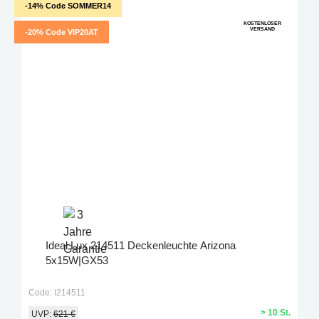
-14% Code SOMMER14
KOSTENLOSER
VERSAND
-20% Code VIP20AT
Ideal Lux 214511 Deckenleuchte Arizona
5x15W|GX53
Code: I214511
> 10 St.
UVP:
621 €