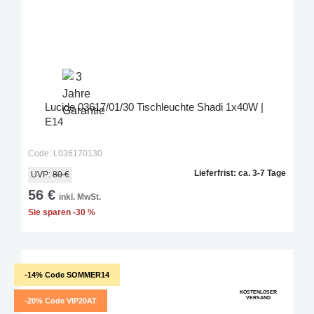
Lucide 03617/01/30 Tischleuchte Shadi 1x40W |
E14
Code: L036170130
Lieferfrist: ca. 3-7 Tage
UVP:
80 €
56 €
inkl. MwSt.
Sie sparen -30 %
-14% Code SOMMER14
KOSTENLOSER
VERSAND
-20% Code VIP20AT