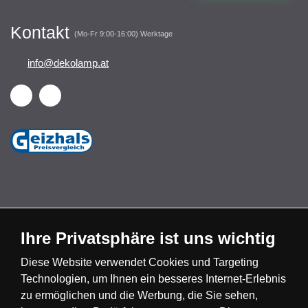
Kontakt
(Mo-Fr 9:00-16:00) Werktage
info@dekolamp.at
Ihre Privatsphäre ist uns wichtig
Česká republika
Slovensko
Deutschland
Diese Website verwendet Cookies und Targeting
Magyarország
Österreich
België
Technologien, um Ihnen ein besseres Internet-Erlebnis
zu ermöglichen und die Werbung, die Sie sehen,