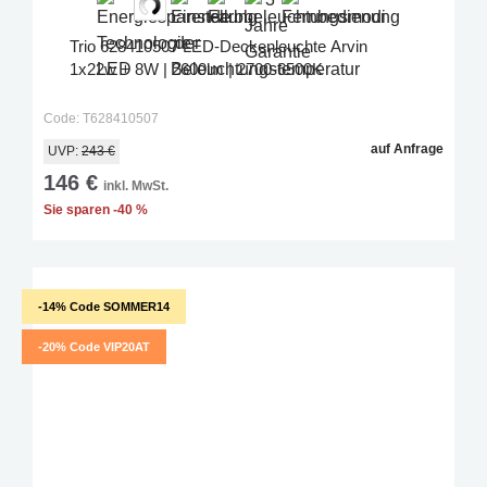
Trio 628410507 LED-Deckenleuchte Arvin
1x22w + 8W | 2600lm | 2700-6500K
Code: T628410507
auf Anfrage
UVP:
243 €
146 €
inkl. MwSt.
Sie sparen -40 %
-14% Code SOMMER14
-20% Code VIP20AT