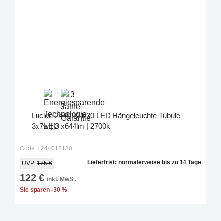
Lucide 24401/21/30 LED Hängeleuchte Tubule
3x7w | 3 x644lm | 2700k
Code: L244012130
Lieferfrist: normalerweise bis zu 14 Tage
UVP:
175 €
122 €
inkl. MwSt.
Sie sparen -30 %