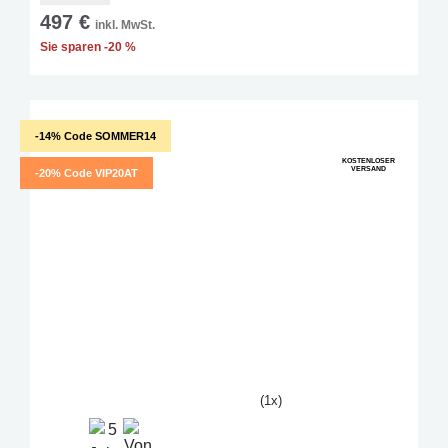
497 €
inkl. MwSt.
Sie sparen -20 %
-14% Code SOMMER14
KOSTENLOSER
VERSAND
-20% Code VIP20AT
(1x)