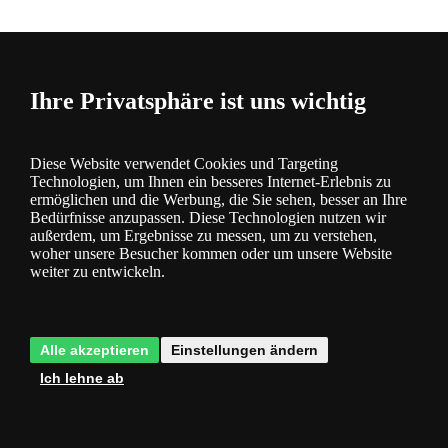
Zurück nach oben
Ihre Privatsphäre ist uns wichtig
Beratung
Außenbereich
Diese Website verwendet Cookies und Targeting
Innenbereich
Technologien, um Ihnen ein besseres Internet-Erlebnis zu
Gut zu wissen
ermöglichen und die Werbung, die Sie sehen, besser an Ihre
Über Marken
Bedürfnisse anzupassen. Diese Technologien nutzen wir
außerdem, um Ergebnisse zu messen, um zu verstehen,
Magazin
woher unsere Besucher kommen oder um unsere Website
weiter zu entwickeln.
Fragen Sie uns
Alle akzeptieren
Einstellungen ändern
Wir haben es selbst erprobt
Ich lehne ab
info@dekolamp.at
Produkte zum Artikel: