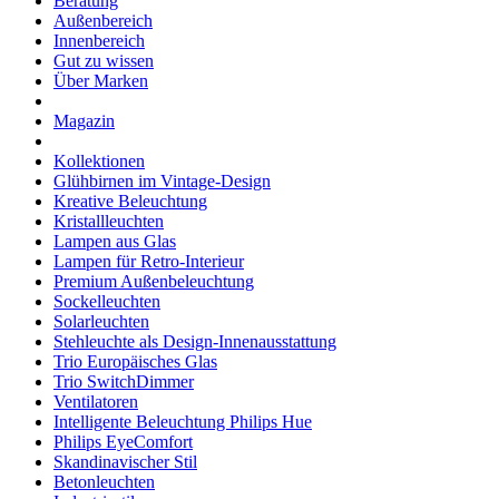
Beratung
Außenbereich
Innenbereich
Gut zu wissen
Über Marken
Magazin
Kollektionen
Glühbirnen im Vintage-Design
Kreative Beleuchtung
Kristallleuchten
Lampen aus Glas
Lampen für Retro-Interieur
Premium Außenbeleuchtung
Sockelleuchten
Solarleuchten
Stehleuchte als Design-Innenausstattung
Trio Europäisches Glas
Trio SwitchDimmer
Ventilatoren
Intelligente Beleuchtung Philips Hue
Philips EyeComfort
Skandinavischer Stil
Betonleuchten