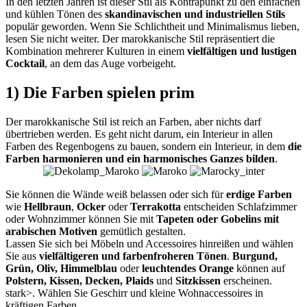
In den letzten Jahren ist dieser Stil als Kontrapunkt zu den einfachen
und kühlen Tönen des
skandinavischen und industriellen Stils
populär geworden. Wenn Sie Schlichtheit und Minimalismus lieben,
lesen Sie nicht weiter. Der marokkanische Stil repräsentiert die
Kombination mehrerer Kulturen in einem
vielfältigen und lustigen
Cocktail
, an dem das Auge vorbeigeht.
1) Die Farben spielen prim
Der marokkanische Stil ist reich an Farben, aber nichts darf
übertrieben werden. Es geht nicht darum, ein Interieur in allen
Farben des Regenbogens zu bauen, sondern ein Interieur, in dem
die
Farben harmonieren und ein harmonisches Ganzes bilden
.
Sie können die Wände weiß belassen oder sich für
erdige Farben
wie
Hellbraun
,
Ocker
oder
Terrakotta
entscheiden Schlafzimmer
oder Wohnzimmer können Sie mit
Tapeten oder Gobelins mit
arabischen Motiven
gemütlich gestalten.
Lassen Sie sich bei Möbeln und Accessoires hinreißen und wählen
Sie aus
vielfältigeren und farbenfroheren Tönen
.
Burgund,
Grün, Oliv, Himmelblau
oder
leuchtendes Orange
können auf
Polstern, Kissen, Decken, Plaids
und
Sitzkissen
erscheinen.
stark>. Wählen Sie Geschirr und kleine Wohnaccessoires in
kräftigen Farben.