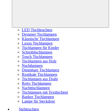
LED Tischleuchten
Designer Tischlampen
Klassische Tischlampen
Luxus Tischlampen
Tischlampen für Kinder
Schreibtischlampen
Touch Tischlampen
Tischlampen aus Holz
Nachtlampen
Dimmbare Tischlampen
Rustikale Tischlampen
Tischlampen aus Draht
Retro Tischlampen
Nachttischlampen
Tischlampen mit Textilschirm
Banker Tischlampen
Lampe für Steckdose
Stehleuchten