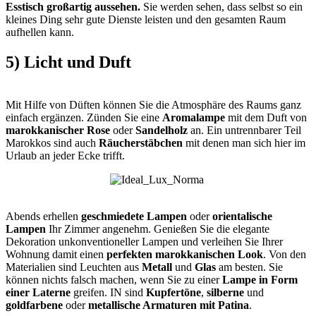
Esstisch großartig aussehen.
Sie werden sehen, dass selbst so ein
kleines Ding sehr gute Dienste leisten und den gesamten Raum
aufhellen kann.
5) Licht und Duft
Mit Hilfe von Düften können Sie die Atmosphäre des Raums ganz
einfach ergänzen. Zünden Sie eine
Aromalampe
mit dem Duft von
marokkanischer Rose
oder
Sandelholz
an. Ein untrennbarer Teil
Marokkos sind auch
Räucherstäbchen
mit denen man sich hier im
Urlaub an jeder Ecke trifft.
Abends erhellen
geschmiedete Lampen
oder
orientalische
Lampen
Ihr Zimmer angenehm. Genießen Sie die elegante
Dekoration unkonventioneller Lampen und verleihen Sie Ihrer
Wohnung damit einen
perfekten marokkanischen Look
. Von den
Materialien sind Leuchten aus
Metall
und
Glas
am besten. Sie
können nichts falsch machen, wenn Sie zu einer
Lampe in Form
einer Laterne
greifen. IN sind
Kupfertöne
,
silberne
und
goldfarbene
oder
metallische Armaturen mit Patina
.