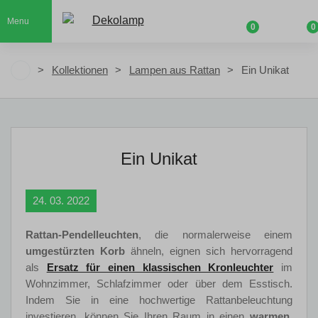
Menu
0
0
Kollektionen
Lampen aus Rattan
Ein Unikat
Ein Unikat
24. 03. 2022
Rattan-Pendelleuchten
, die normalerweise einem
umgestürzten Korb
ähneln, eignen sich hervorragend
als
Ersatz für einen klassischen Kronleuchter
im
Wohnzimmer, Schlafzimmer oder über dem Esstisch.
Indem Sie in eine hochwertige Rattanbeleuchtung
investieren, können Sie Ihren Raum in einen
warmen
,