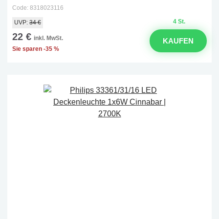
Code: 8318023116
4 St.
UVP:
34 €
22 €
inkl. MwSt.
KAUFEN
Sie sparen -35 %