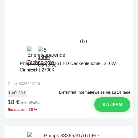
(1x)
Philips 33362/31/16 LED Deckenleuchte 1x16W
Cinnabar | 2700K
Code: 8333623116
Lieferfrist: normalerweise bis zu 14 Tage
UVP:
28 €
18 €
inkl. MwSt.
KAUFEN
Sie sparen -36 %