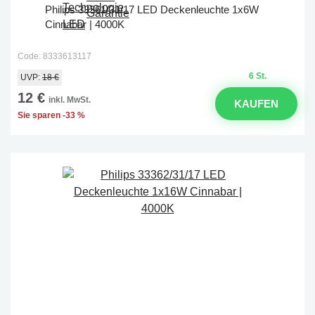
Philips 33361/31/17 LED Deckenleuchte 1x6W
Cinnabar | 4000K
Code: 8333613117
6 St.
UVP:
18 €
12 €
inkl. MwSt.
KAUFEN
Sie sparen -33 %