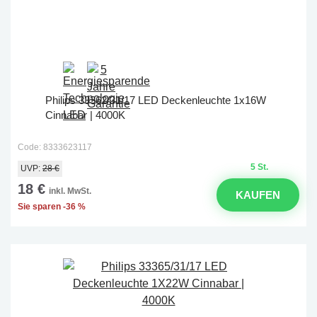
Philips 33362/31/17 LED Deckenleuchte 1x16W
Cinnabar | 4000K
Code: 8333623117
5 St.
UVP:
28 €
18 €
inkl. MwSt.
KAUFEN
Sie sparen -36 %