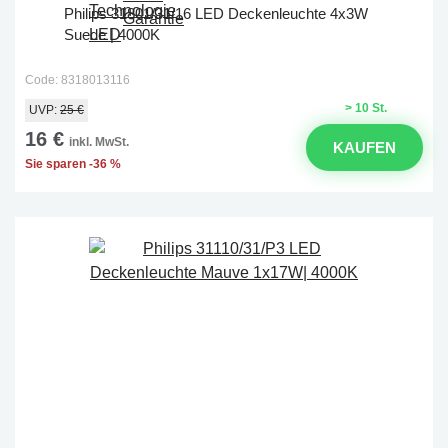
Philips 31801/31/16 LED Deckenleuchte 4x3W
Suede | 4000K
Code: 8318013116
> 10 St.
UVP:
25 €
16 €
inkl. MwSt.
KAUFEN
Sie sparen -36 %