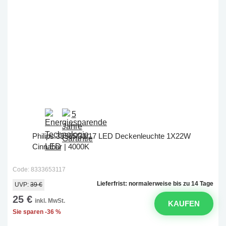
Philips 33365/31/17 LED Deckenleuchte 1X22W
Cinnabar | 4000K
Code: 8333653117
Lieferfrist: normalerweise bis zu 14 Tage
UVP:
39 €
25 €
inkl. MwSt.
KAUFEN
Sie sparen -36 %