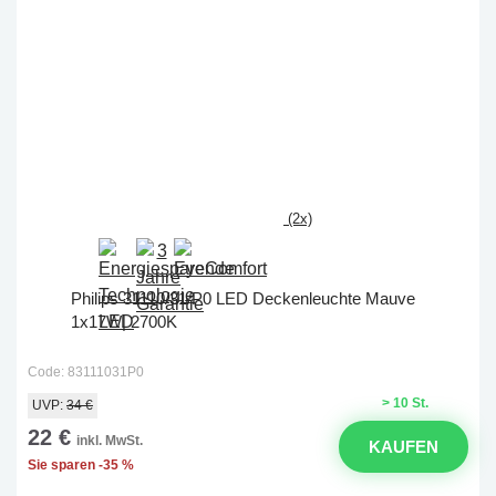
(2x)
Philips 31110/31/P0 LED Deckenleuchte Mauve
1x17W| 2700K
Code: 83111031P0
> 10 St.
UVP:
34 €
22 €
inkl. MwSt.
KAUFEN
Sie sparen -35 %