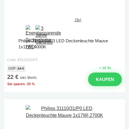
(3x)
Philips 31110/31/P3 LED Deckenleuchte Mauve
1x17W| 4000K
Code: 83111031P3
> 10 St.
UVP:
34 €
22 €
inkl. MwSt.
KAUFEN
Sie sparen -35 %