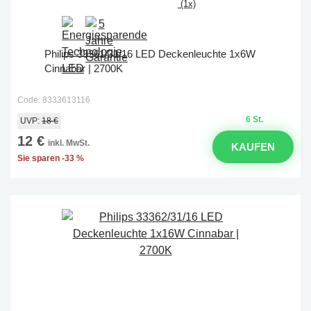
(1x)
Philips 33361/31/16 LED Deckenleuchte 1x6W
Cinnabar | 2700K
Code: 8333613116
6 St.
UVP:
18 €
12 €
inkl. MwSt.
KAUFEN
Sie sparen -33 %