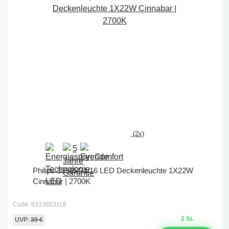
(2x)
Philips 33365/31/16 LED Deckenleuchte 1X22W
Cinnabar | 2700K
Code: 8333653116
2 St.
UVP:
39 €