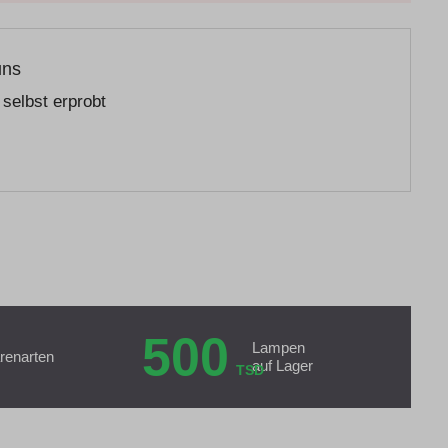
uns
selbst erprobt
500
Lampen
renarten
auf Lager
TSD