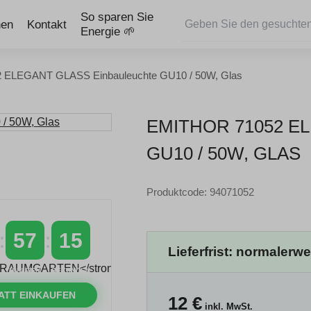
So sparen Sie
nen
Kontakt
Energie 🌱
2 ELEGANT GLASS Einbauleuchte GU10 / 50W, Glas
EMITHOR 71052 E
GU10 / 50W, GLAS
Produktcode: 94071052
57
14
Lieferfrist: normalerw
MINUTEN
SEKUNDEN
ATT EINKAUFEN
12
€
inkl. MwSt.