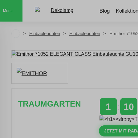
Blog
Kollektio
Menu
Einbauleuchten
Einbauleuchten
Emithor 7105
TRAUMGARTEN
1
10
Zeitlich begrenzter 20 % Rabatt auf
TAGE
STUNDEN
Bestellungen über 400 €
mit dem Code: VIP20AT
JETZT MIT RAB