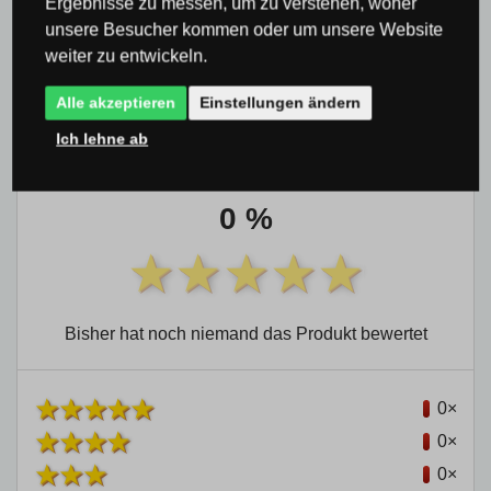
Ergebnisse zu messen, um zu verstehen, woher
unsere Besucher kommen oder um unsere Website
weiter zu entwickeln.
Produktbewertung
Alle akzeptieren
Einstellungen ändern
Ich lehne ab
Gesamtwertung
0 %
Bisher hat noch niemand das Produkt bewertet
0×
0×
0×