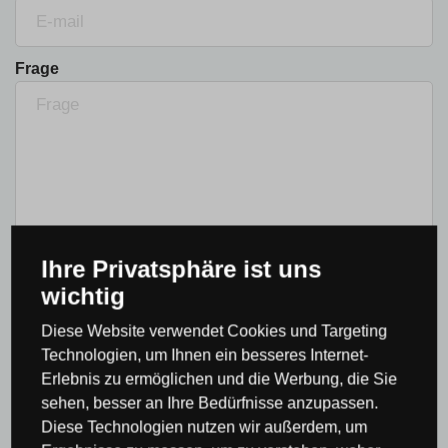
Frage
Ihre Privatsphäre ist uns
Stellen Sie anonym eine Frage.
wichtig
Ich habe die
Datenschutz- und
Diese Website verwendet Cookies und Targeting
Einwilligungserklärung
gelesen und bin damit
Technologien, um Ihnen ein besseres Internet-
einverstanden.
Erlebnis zu ermöglichen und die Werbung, die Sie
sehen, besser an Ihre Bedürfnisse anzupassen.
SENDEN SIE EINE FRAGE
Diese Technologien nutzen wir außerdem, um