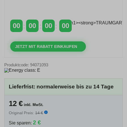
Zeitlich begrenzter 20 % Rabatt auf Bestellungen
über 400 €
mit dem Code: VIP20AT
00
00
00
00
TAGE
STUNDEN
MINUTEN
SEKUNDEN
JETZT MIT RABATT EINKAUFEN
Produktcode: 94071093
Lieferfrist: normalerweise bis zu 14 Tage
12
€
inkl. MwSt.
Original Preis:
14 €
2 €
Sie sparen: