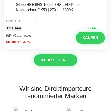
Globo HIGGINS 16055-3HS LED Pendel-
Kronleuchter GX53 | 270lm | 1800K
Code: GLB16055-3HS
> 10 St.
UVP:
85 €
59 €
inkl. MwSt.
KAUFEN
Sie sparen -31 %
MEHR SEHEN
Wir sind Direktimporteure
renommierter Marken