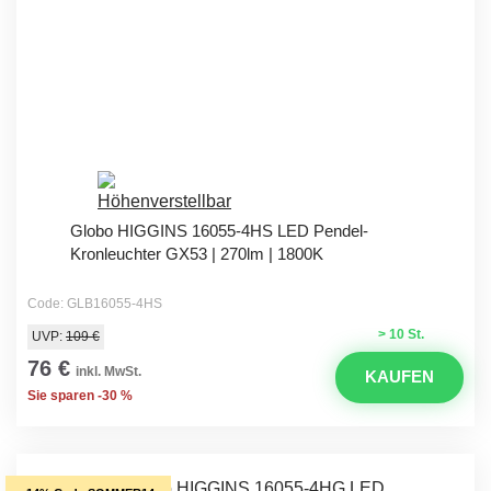
Globo HIGGINS 16055-4HS LED Pendel-
Kronleuchter GX53 | 270lm | 1800K
Code: GLB16055-4HS
> 10 St.
UVP:
109 €
76 €
inkl. MwSt.
KAUFEN
Sie sparen -30 %