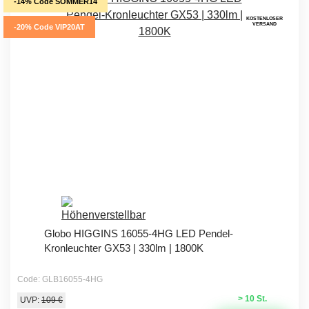
-14% Code SOMMER14
KOSTENLOSER
VERSAND
-20% Code VIP20AT
Globo HIGGINS 16055-4HG LED Pendel-
Kronleuchter GX53 | 330lm | 1800K
Code: GLB16055-4HG
> 10 St.
UVP:
109 €