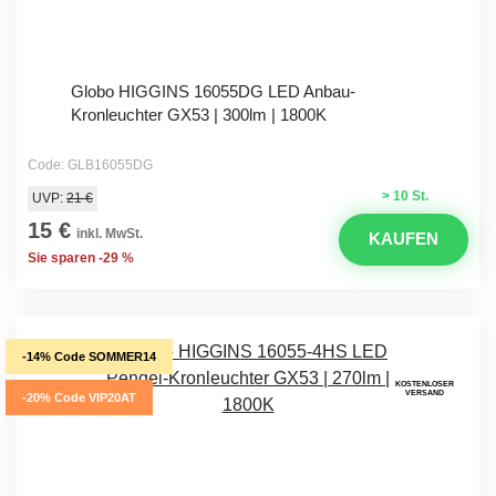
Globo HIGGINS 16055DG LED Anbau-
Kronleuchter GX53 | 300lm | 1800K
Code: GLB16055DG
> 10 St.
UVP:
21 €
15 €
inkl. MwSt.
KAUFEN
Sie sparen -29 %
-14% Code SOMMER14
KOSTENLOSER
VERSAND
-20% Code VIP20AT