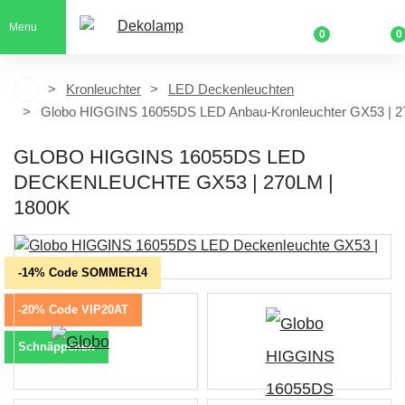
Menu
0
0
Kronleuchter
LED Deckenleuchten
Globo HIGGINS 16055DS LED Anbau-Kronleuchter GX53 | 2
GLOBO HIGGINS 16055DS LED
DECKENLEUCHTE GX53 | 270LM |
1800K
-14% Code SOMMER14
-20% Code VIP20AT
Schnäppchen