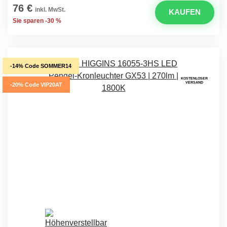
76 €
inkl. MwSt.
KAUFEN
Sie sparen -30 %
-14% Code SOMMER14
KOSTENLOSER
VERSAND
-20% Code VIP20AT