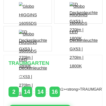
TRAUMGARTEN
Zeitlich begrenzter 20 % Rabatt auf Bestellungen
über 400 €
mit dem Code: VIP20AT
2
14
14
16
TAGE
STUNDEN
MINUTEN
SEKUNDEN