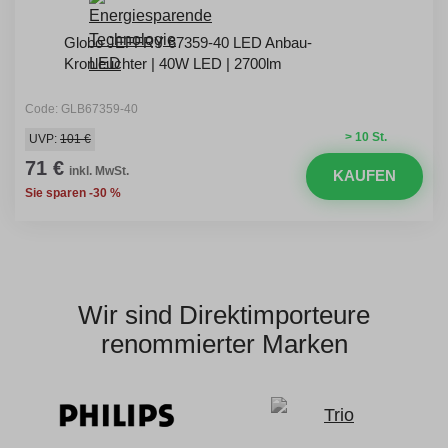
Globo JEFFRY 67359-40 LED Anbau-
Kronleuchter | 40W LED | 2700lm
Code: GLB67359-40
> 10 St.
UVP:
101 €
71 €
inkl. MwSt.
KAUFEN
Sie sparen -30 %
Wir sind Direktimporteure
renommierter Marken