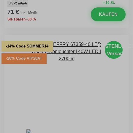
> 10 St.
UVP:
101 €
71 €
inkl. MwSt.
KAUFEN
Sie sparen -30 %
KOSTENLOSE
-14% Code SOMMER14
Versand
-20% Code VIP20AT