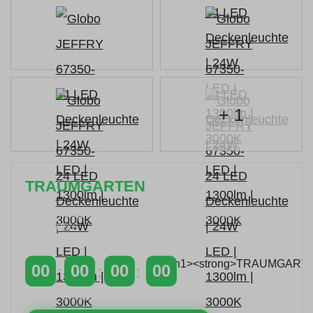
+ 1
TRAUMGARTEN
Zeitlich begrenzter 20 % Rabatt auf Bestellungen
über 400 €
mit dem Code: VIP20AT
00
00
00
00
TAGE
STUNDEN
MINUTEN
SEKUNDEN