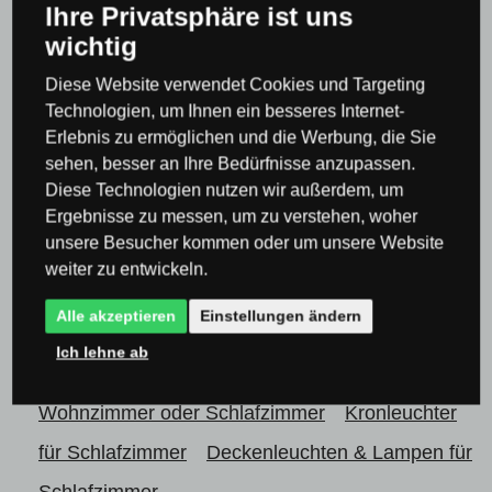
Ihre Privatsphäre ist uns
Deckenaufbauleuchten
wichtig
Deckenleuchten & Deckenlampen
Diese Website verwendet Cookies und Targeting
Aufbauleuchten & Lampen
Technologien, um Ihnen ein besseres Internet-
Lampen & Beleuchtung nach Raum
Lampen für
Erlebnis zu ermöglichen und die Werbung, die Sie
sehen, besser an Ihre Bedürfnisse anzupassen.
Wohnzimmer oder Schlafzimmer
Diese Technologien nutzen wir außerdem, um
Lampen & Beleuchtung nach Raum
Lampen für
Ergebnisse zu messen, um zu verstehen, woher
unsere Besucher kommen oder um unsere Website
Wohnzimmer oder Schlafzimmer
Kronleuchter
weiter zu entwickeln.
für Schlafzimmer
Moderne Kronleuchter für das
Alle akzeptieren
Einstellungen ändern
Schlafzimmer
Ich lehne ab
Lampen & Beleuchtung nach Raum
Lampen für
Wohnzimmer oder Schlafzimmer
Kronleuchter
für Schlafzimmer
Deckenleuchten & Lampen für
Schlafzimmer