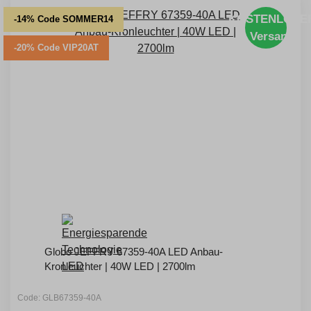
KOSTENLOSE
-14% Code SOMMER14
Versand
-20% Code VIP20AT
Globo JEFFRY 67359-40A LED Anbau-
Kronleuchter | 40W LED | 2700lm
Code: GLB67359-40A