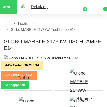
Menu
0
0
Tischlampen
Globo MARBLE 21739W Tischlampe E14
GLOBO MARBLE 21739W TISCHLAMPE
E14
-14% Code SOMMER14
-20% Code VIP20AT
Schnäppchen