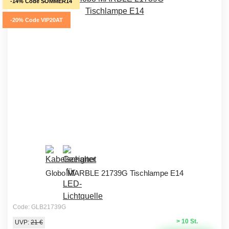
-14% Code SOMMER14
-20% Code VIP20AT
Globo MARBLE 21739G Tischlampe E14
Code: GLB21739G
> 10 St.
UVP:
21 €