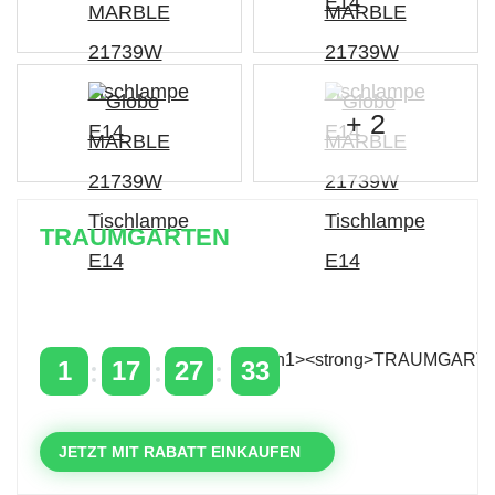
+ 2
TRAUMGARTEN
Zeitlich begrenzter 20 % Rabatt auf Bestellungen
über 400 €
mit dem Code: VIP20AT
1
17
27
32
TAGE
STUNDEN
MINUTEN
SEKUNDEN
JETZT MIT RABATT EINKAUFEN