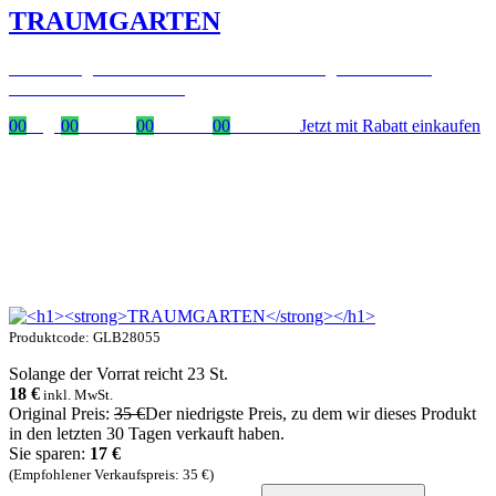
TRAUMGARTEN
Zeitlich begrenzter 20 % Rabatt auf Bestellungen über 400 €
mit dem Code: VIP20AT
00
Tage
00
Stunden
00
Minuten
00
Sekunden
Jetzt mit Rabatt einkaufen
Produktcode: GLB28055
Solange der Vorrat reicht 23 St.
18
€
inkl. MwSt.
Original Preis:
35 €
Der niedrigste Preis, zu dem wir dieses Produkt
in den letzten 30 Tagen verkauft haben.
Sie sparen:
17 €
(Empfohlener Verkaufspreis: 35 €)