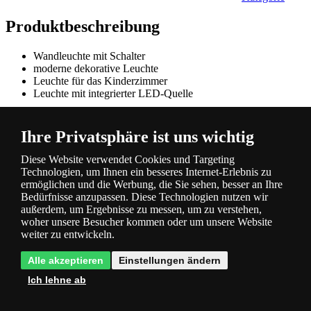
Produktbeschreibung
Wandleuchte mit Schalter
moderne dekorative Leuchte
Leuchte für das Kinderzimmer
Leuchte mit integrierter LED-Quelle
Ihre Privatsphäre ist uns wichtig
Energiesparende Technologie LED
- spart Strom und Ihr Geld
Diese Website verwendet Cookies und Targeting
Technologien, um Ihnen ein besseres Internet-Erlebnis zu
ermöglichen und die Werbung, die Sie sehen, besser an Ihre
Kabelschalter
- die Leuchte hat einen Schalter am Kabel
Bedürfnisse anzupassen. Diese Technologien nutzen wir
außerdem, um Ergebnisse zu messen, um zu verstehen,
Produktparameter
woher unsere Besucher kommen oder um unsere Website
weiter zu entwickeln.
Verfügbarkeit
Sofort versandfertig, Lieferfrist 2-3 Tage
Alle akzeptieren
Einstellungen ändern
Farbe Filter
buntfarbig
Material
Plastik
Ich lehne ab
Fassung Filter
Integrierte LED-Quelle
Lampe/Quelle enthalten
Ja (LED)