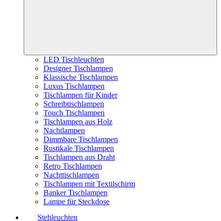
LED Tischleuchten
Designer Tischlampen
Klassische Tischlampen
Luxus Tischlampen
Tischlampen für Kinder
Schreibtischlampen
Touch Tischlampen
Tischlampen aus Holz
Nachtlampen
Dimmbare Tischlampen
Rustikale Tischlampen
Tischlampen aus Draht
Retro Tischlampen
Nachttischlampen
Tischlampen mit Textilschirm
Banker Tischlampen
Lampe für Steckdose
Stehleuchten