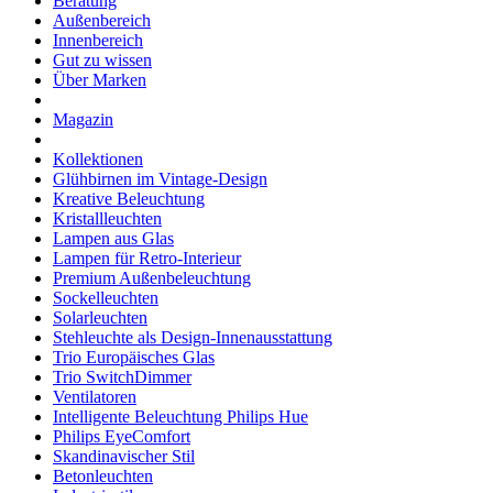
Beratung
Außenbereich
Innenbereich
Gut zu wissen
Über Marken
Magazin
Kollektionen
Glühbirnen im Vintage-Design
Kreative Beleuchtung
Kristallleuchten
Lampen aus Glas
Lampen für Retro-Interieur
Premium Außenbeleuchtung
Sockelleuchten
Solarleuchten
Stehleuchte als Design-Innenausstattung
Trio Europäisches Glas
Trio SwitchDimmer
Ventilatoren
Intelligente Beleuchtung Philips Hue
Philips EyeComfort
Skandinavischer Stil
Betonleuchten