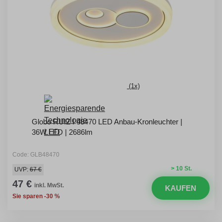
(1x)
Globo RUIZ I 48470 LED Anbau-Kronleuchter |
36W LED | 2686lm
Code: GLB48470
> 10 St.
UVP:
67 €
47 €
inkl. MwSt.
KAUFEN
Sie sparen -30 %