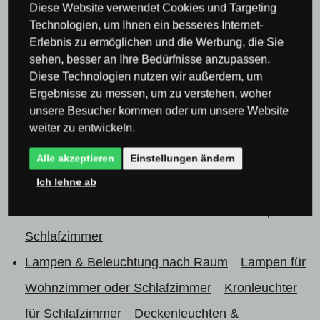
Lampen & Beleuchtung nach Raum
Lampen für
Diese Website verwendet Cookies und Targeting
Technologien, um Ihnen ein besseres Internet-
Wohnzimmer oder Schlafzimmer
Erlebnis zu ermöglichen und die Werbung, die Sie
Lampen & Beleuchtung nach Raum
Lampen für
sehen, besser an Ihre Bedürfnisse anzupassen.
Diese Technologien nutzen wir außerdem, um
Wohnzimmer oder Schlafzimmer
Kronleuchter
Ergebnisse zu messen, um zu verstehen, woher
für Schlafzimmer
Moderne Kronleuchter für das
unsere Besucher kommen oder um unsere Website
weiter zu entwickeln.
Schlafzimmer
Lampen & Beleuchtung nach Raum
Alle akzeptieren
Einstellungen ändern
Lampen für
Ich lehne ab
Wohnzimmer oder Schlafzimmer
Kronleuchter
für Schlafzimmer
Deckenleuchten & Lampen für
Schlafzimmer
Lampen & Beleuchtung nach Raum
Lampen für
Wohnzimmer oder Schlafzimmer
Kronleuchter
für Schlafzimmer
Deckenleuchten &