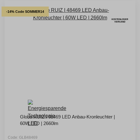
-14% Code SOMMER14
KOSTENLOSER
VERSAND
Globo RUIZ I 48469 LED Anbau-Kronleuchter |
60W LED | 2660lm
Code: GLB48469