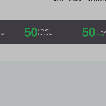
50
50
Größte
Wa
cht
Hersteller
TSD