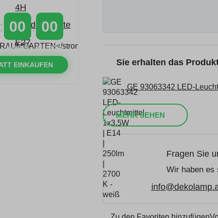
00
00
MINUTEN
SEKUNDEN
Sie erhalten das Produ
ATT EINKAUFEN
GE 93063342 LED-Leuchtmi
MEHR SEHEN
Fragen Sie u
Wir haben es 
info@dekolamp.a
Zu den Favoriten hinzufügen
Vo