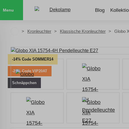
Blog
Kollekti
Menu
Kronleuchter
Klassische Kronleuchter
Globo X
-14% Code SOMMER14
-20% Code VIP20AT
Schnäppchen