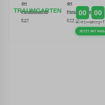
TRAUMGARTEN
00
00
Zeitlich begrenzter 20 % Rabatt auf
TAGE
STUNDEN
Bestellungen über 400 €
mit dem Code: VIP20AT
JETZT MIT RAB