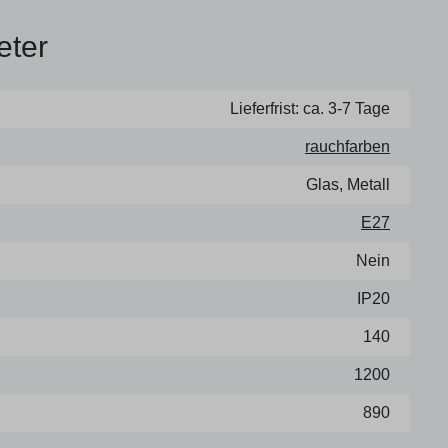
eter
Lieferfrist: ca. 3-7 Tage
rauch­far­ben
Glas, Metall
E27
Nein
IP20
140
1200
890