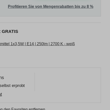
Profitieren Sie von Mengenrabatten bis zu 8 %
kt GRATIS
ttel 1x3,5W | E14 | 250lm | 2700 K - weiß
ns
selbst erprobt
t
n den Favoriten entfernen