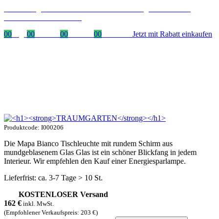
Zeitlich begrenzter 20 % Rabatt auf Bestellungen über 400 €
mit dem Code: VIP20AT
00
Tage
00
Stunden
00
Minuten
00
Sekunden
Jetzt mit Rabatt einkaufen
Produktcode: I000206
Die Mapa Bianco Tischleuchte mit rundem Schirm aus
mundgeblasenem Glas Glas ist ein schöner Blickfang in jedem
Interieur. Wir empfehlen den Kauf einer Energiesparlampe.
Lieferfrist: ca. 3-7 Tage > 10 St.
KOSTENLOSER Versand
162
€
inkl. MwSt.
(Empfohlener Verkaufspreis: 203 €)