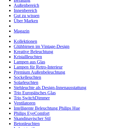
Beratung
Außenbereich
Innenbereich
Gut zu wissen
Über Marken
Magazin
Kollektionen
Glühbirnen im Vintage-Design
Kreative Beleuchtung
Kristallleuchten
Lampen aus Glas
Lampen für Retro-Interieur
Premium Außenbeleuchtung
Sockelleuchten
Solarleuchten
Stehleuchte als Design-Innenausstattung
Trio Europäisches Glas
Trio SwitchDimmer
Ventilatoren
Intelligente Beleuchtung Philips Hue
Philips EyeComfort
Skandinavischer Stil
Betonleuchten