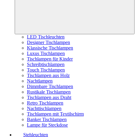
LED Tischleuchten
Designer Tischlampen
Klassische Tischlampen
Luxus Tischlampen
Tischlampen für Kinder
Schreibtischlampen
Touch Tischlampen
Tischlampen aus Holz
Nachtlampen
Dimmbare Tischlampen
Rustikale Tischlampen
Tischlampen aus Draht
Retro Tischlampen
Nachttischlampen
Tischlampen mit Textilschirm
Banker Tischlampen
Lampe für Steckdose
Stehleuchten