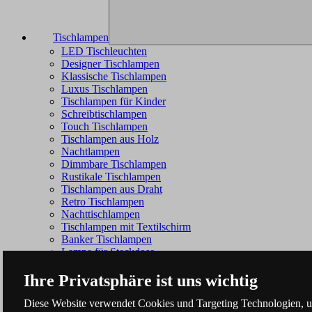
Tischlampen
LED Tischleuchten
Designer Tischlampen
Klassische Tischlampen
Luxus Tischlampen
Tischlampen für Kinder
Schreibtischlampen
Touch Tischlampen
Tischlampen aus Holz
Nachtlampen
Dimmbare Tischlampen
Rustikale Tischlampen
Tischlampen aus Draht
Retro Tischlampen
Nachttischlampen
Tischlampen mit Textilschirm
Banker Tischlampen
Lampe für Steckdose
Ihre Privatsphäre ist uns wichtig
Diese Website verwendet Cookies und Targeting Technologien, um 