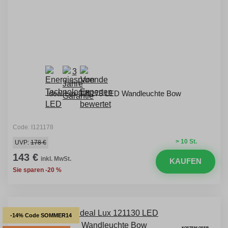
Ideal Lux 121178 LED Wandleuchte Bow
Code: I121178
> 10 St.
UVP:
178 €
143 €
inkl. MwSt.
KAUFEN
Sie sparen -20 %
-14% Code SOMMER14
KOSTENLOSER