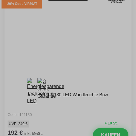
VERSAND
-20% Code VIP20AT
Ideal Lux 121130 LED Wandleuchte Bow
Code: I121130
> 10 St.
UVP:
240 €
192 €
inkl. MwSt.
KAUFEN