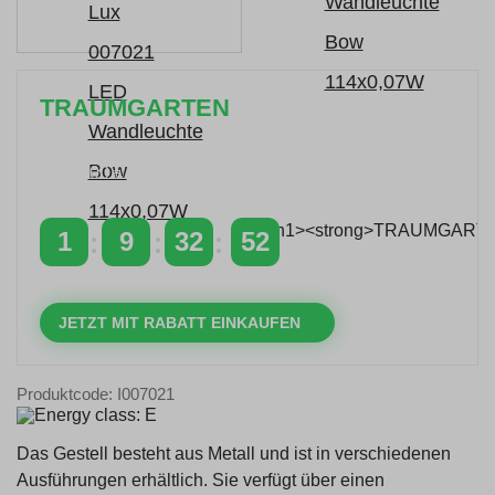
TRAUMGARTEN
Zeitlich begrenzter 20 % Rabatt auf Bestellungen
über 400 €
mit dem Code: VIP20AT
1
9
32
52
TAGE
STUNDEN
MINUTEN
SEKUNDEN
JETZT MIT RABATT EINKAUFEN
Produktcode: I007021
Das Gestell besteht aus Metall und ist in verschiedenen
Ausführungen erhältlich. Sie verfügt über einen