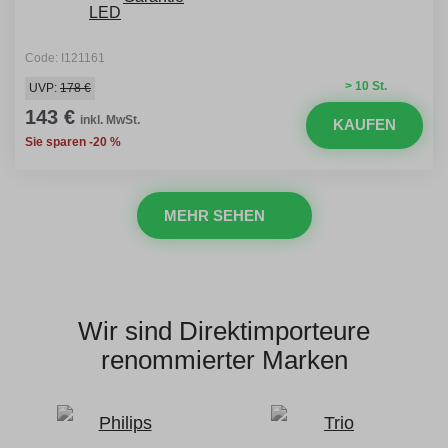
Code: I121161
> 10 St.
UVP:
178 €
143 €
inkl. MwSt.
KAUFEN
Sie sparen -20 %
MEHR SEHEN
Wir sind Direktimporteure
renommierter Marken