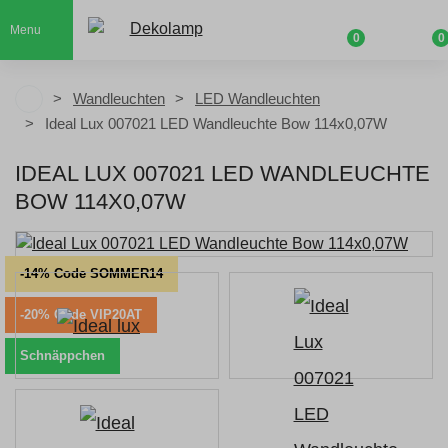
Menu
0
0
Wandleuchten
LED Wandleuchten
Ideal Lux 007021 LED Wandleuchte Bow 114x0,07W
IDEAL LUX 007021 LED WANDLEUCHTE
BOW 114X0,07W
-14% Code SOMMER14
-20% Code VIP20AT
Schnäppchen