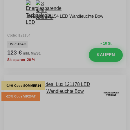
Ideal Lux 121154 LED Wandleuchte Bow
Code: I121154
> 10 St.
UVP:
154 €
123 €
inkl. MwSt.
KAUFEN
Sie sparen -20 %
-14% Code SOMMER14
KOSTENLOSER
VERSAND
-20% Code VIP20AT