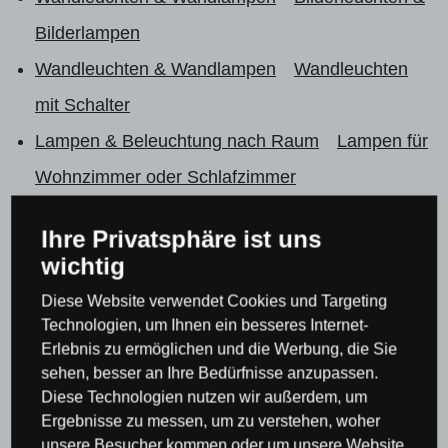
Bilderlampen
Wandleuchten & Wandlampen
Wandleuchten
mit Schalter
Lampen & Beleuchtung nach Raum
Lampen für
Wohnzimmer oder Schlafzimmer
Lampen & Beleuchtung nach Raum
Lampen für
Ihre Privatsphäre ist uns
Wohnzimmer oder Schlafzimmer
Kronleuchter
wichtig
für Schlafzimmer
Wandleuchten & Lampen für
Diese Website verwendet Cookies und Targeting
Schlafzimmer
Technologien, um Ihnen ein besseres Internet-
Erlebnis zu ermöglichen und die Werbung, die Sie
Lampen & Beleuchtung nach Raum
Lampen für
sehen, besser an Ihre Bedürfnisse anzupassen.
Wohnzimmer oder Schlafzimmer
Kronleuchter
Diese Technologien nutzen wir außerdem, um
Ergebnisse zu messen, um zu verstehen, woher
für Wohnzimmer
Wandleuchten & Lampen für
unsere Besucher kommen oder um unsere Website