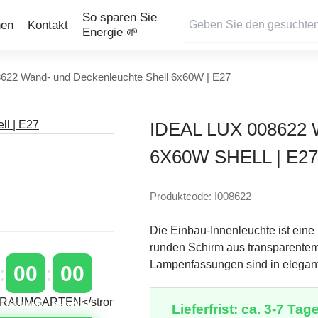
So sparen Sie
nen
Kontakt
Energie 🌱
8622 Wand- und Deckenleuchte Shell 6x60W | E27
IDEAL LUX 00862
6X60W SHELL | E27
Produktcode: I008622
Die Einbau-Innenleuchte ist ein
runden Schirm aus transparentem
Lampenfassungen sind in elega
00
00
MINUTEN
SEKUNDEN
Lieferfrist: ca. 3-7 Tage