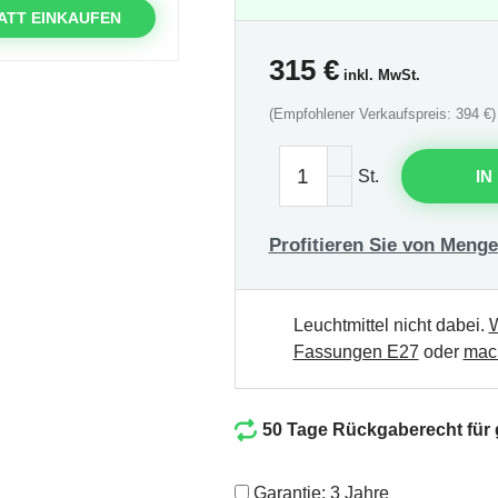
ATT EINKAUFEN
315
€
inkl. MwSt.
(Empfohlener Verkaufspreis: 394 €)
St.
IN
Profitieren Sie von Menge
Leuchtmittel nicht dabei.
W
Fassungen E27
oder
mach
50 Tage Rückgaberecht für
Garantie: 3 Jahre