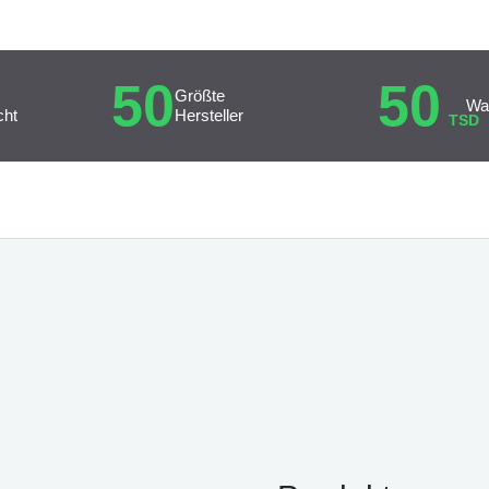
50
50
Größte
Wa
cht
Hersteller
TSD