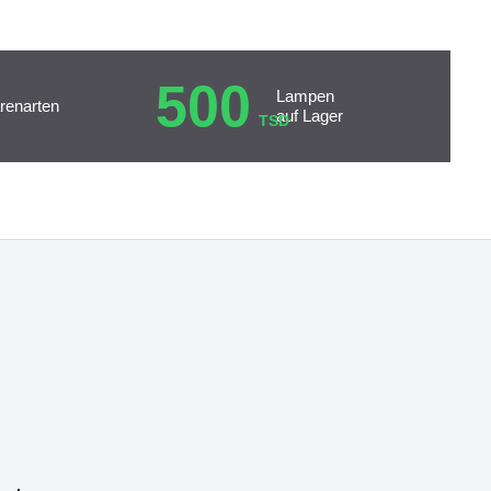
500
Lampen
renarten
auf Lager
TSD