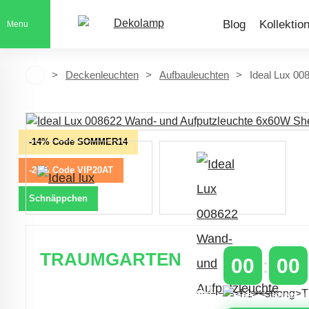
Blog
Kollektio
Menu
Deckenleuchten
Aufbauleuchten
Ideal Lux 00
-14% Code SOMMER14
-20% Code VIP20AT
Schnäppchen
TRAUMGARTEN
00
00
Zeitlich begrenzter 20 % Rabatt auf
TAGE
STUNDEN
Bestellungen über 400 €