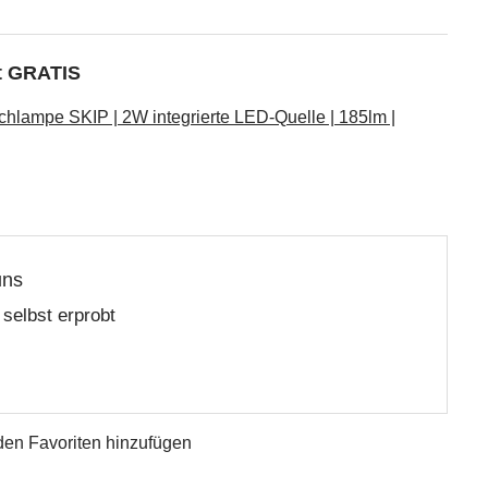
kt GRATIS
hlampe SKIP | 2W integrierte LED-Quelle | 185lm |
uns
selbst erprobt
den Favoriten hinzufügen