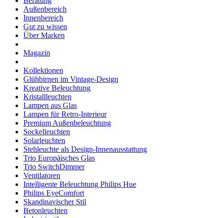
Beratung
Außenbereich
Innenbereich
Gut zu wissen
Über Marken
Magazin
Kollektionen
Glühbirnen im Vintage-Design
Kreative Beleuchtung
Kristallleuchten
Lampen aus Glas
Lampen für Retro-Interieur
Premium Außenbeleuchtung
Sockelleuchten
Solarleuchten
Stehleuchte als Design-Innenausstattung
Trio Europäisches Glas
Trio SwitchDimmer
Ventilatoren
Intelligente Beleuchtung Philips Hue
Philips EyeComfort
Skandinavischer Stil
Betonleuchten