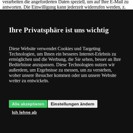
verarbeiten die angeforderten Daten speziell, um auf Ihre E-Mail zu
antworten. Die Einwilligung kann jederzeit widerrufen werden, z.
B. durch Senden einer E-Mail oder eines Briefes an die
Kontaktdaten des Unternehmens.
Senden Sie eine Frage
Ihre Privatsphäre ist uns wichtig
Produktbewertung
Diese Website verwendet Cookies und Targeting
Gesamtwertung
Wir erhalten Produktbewertungen von echten
Technologien, um Ihnen ein besseres Internet-Erlebnis zu
Kunden, denen wir nach Absenden der Bestellung eine E-Mail mit
ermöglichen und die Werbung, die Sie sehen, besser an Ihre
Bedürfnisse anzupassen. Diese Technologien nutzen wir
der Bitte um Bewertung der bestellten Ware zusenden. Mehr
hier
.
außerdem, um Ergebnisse zu messen, um zu verstehen,
woher unsere Besucher kommen oder um unsere Website
0 %
weiter zu entwickeln.
Bisher hat noch niemand das Produkt bewertet
0×
0×
0×
0×
Alle akzeptieren
Einstellungen ändern
0×
Ich lehne ab
Produktkategorie