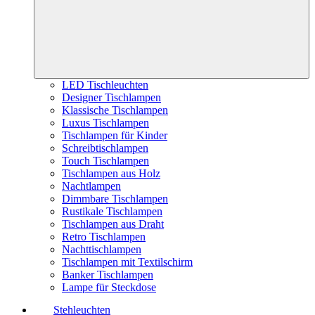
LED Tischleuchten
Designer Tischlampen
Klassische Tischlampen
Luxus Tischlampen
Tischlampen für Kinder
Schreibtischlampen
Touch Tischlampen
Tischlampen aus Holz
Nachtlampen
Dimmbare Tischlampen
Rustikale Tischlampen
Tischlampen aus Draht
Retro Tischlampen
Nachttischlampen
Tischlampen mit Textilschirm
Banker Tischlampen
Lampe für Steckdose
Stehleuchten