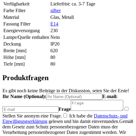
Verfügbarkeit
Lieferfrist: ca. 3-7 Tage
Farbe Filter
silber
Material
Glas, Metall
Fassung Filter
E14
Energieversorgung
230
Lampe/Quelle enthalten
Nein
Deckung
IP20
Breite [mm]
620
Höhe [mm]
80
Tiefe [mm]
80
Produktfragen
Es gibt noch keine Beiträge in der Diskussion, seien Sie der Erste!
Ihr Name (Optional):
E-mail:
Frage
Stellen Sie anonym eine Frage.
Ich habe die
Datenschutz- und
Einwilligungserklärung
gelesen und bin damit einverstanden.
Gemäß
dem Gesetz zum Schutz personenbezogener Daten muss der
Verarbeitung personenbezogener Daten zugestimmt werden. Wir