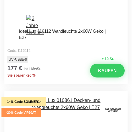
Ideal Lux 116112 Wandleuchte 2x60W Geko |
E27
Code: I116112
> 10 St.
UVP:
221 €
177 €
inkl. MwSt.
KAUFEN
Sie sparen -20 %
-14% Code SOMMER14
KOSTENLOSER
VERSAND
-20% Code VIP20AT