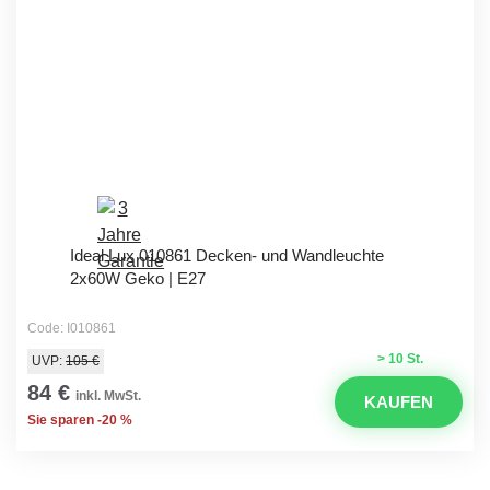
Ideal Lux 010861 Decken- und Wandleuchte
2x60W Geko | E27
Code: I010861
> 10 St.
UVP:
105 €
84 €
inkl. MwSt.
KAUFEN
Sie sparen -20 %