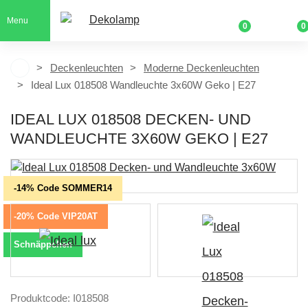
Menu
0
0
Deckenleuchten
Moderne Deckenleuchten
Ideal Lux 018508 Wandleuchte 3x60W Geko | E27
IDEAL LUX 018508 DECKEN- UND
WANDLEUCHTE 3X60W GEKO | E27
-14% Code SOMMER14
-20% Code VIP20AT
Schnäppchen
Produktcode: I018508