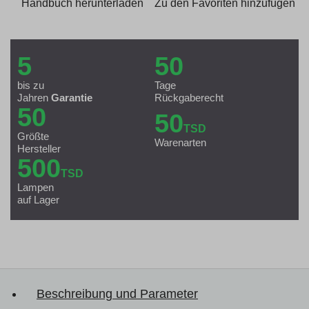
Handbuch herunterladen
Zu den Favoriten hinzufügen
5
50
bis zu
Tage
Jahren
Garantie
Rückgaberecht
50
50
TSD
Größte
Warenarten
Hersteller
500
TSD
Lampen
auf Lager
Beschreibung und Parameter