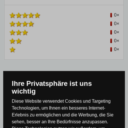
0×
0×
0×
0×
0×
Ihre Privatsphäre ist uns
Produktkategorie
wichtig
Diese Website verwendet Cookies und Targeting
Kronleuchter & Pendelleuchten
Design
Technologien, um Ihnen ein besseres Internet-
Erlebnis zu ermöglichen und die Werbung, die Sie
Kronleuchter & Pendelleuchten
sehen, besser an Ihre Bedürfnisse anzupassen.
Kronleuchter & Pendelleuchten
Moderne