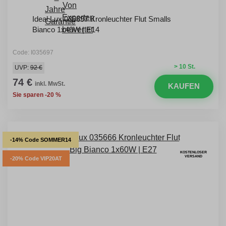
Ideal Lux 035697 Kronleuchter Flut Smalls
Bianco 1x40W | E14
Code: I035697
> 10 St.
UVP:
92 €
74 €
inkl. MwSt.
KAUFEN
Sie sparen -20 %
-14% Code SOMMER14
KOSTENLOSER
VERSAND
-20% Code VIP20AT