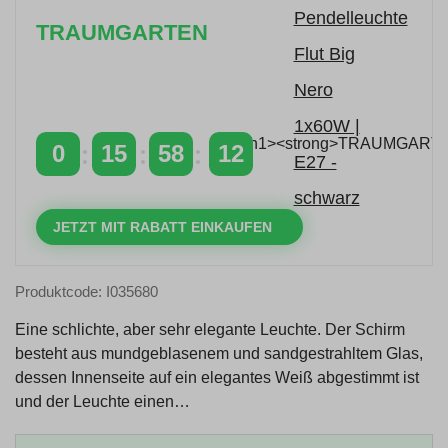
TRAUMGARTEN
Zeitlich begrenzter 20 % Rabatt auf Bestellungen
über 400 €
mit dem Code: VIP20AT
0
15
58
12
TAGE
STUNDEN
MINUTEN
SEKUNDEN
JETZT MIT RABATT EINKAUFEN
Produktcode: I035680
Eine schlichte, aber sehr elegante Leuchte. Der Schirm
besteht aus mundgeblasenem und sandgestrahltem Glas,
dessen Innenseite auf ein elegantes Weiß abgestimmt ist
und der Leuchte einen…