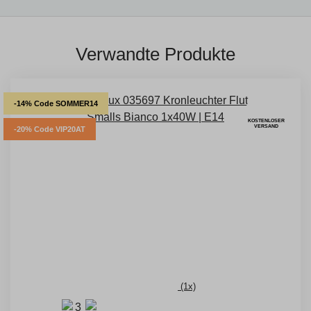
Verwandte Produkte
-14% Code SOMMER14
KOSTENLOSER
VERSAND
-20% Code VIP20AT
(1x)