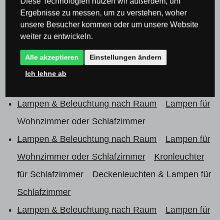
Diese Technologien nutzen wir außerdem, um
Ergebnisse zu messen, um zu verstehen, woher
Kronleuchter & Pendelleuchten
unsere Besucher kommen oder um unsere Website
Kronleuchter & Pendelleuchten
Kronleuchter
weiter zu entwickeln.
aus Glas
Alle akzeptieren
Einstellungen ändern
Kronleuchter & Pendelleuchten
Kronleuchter
Ich lehne ab
zum Aufhängen über der Bar
Lampen & Beleuchtung nach Raum
Lampen für
Wohnzimmer oder Schlafzimmer
Lampen & Beleuchtung nach Raum
Lampen für
Wohnzimmer oder Schlafzimmer
Kronleuchter
für Schlafzimmer
Deckenleuchten & Lampen für
Schlafzimmer
Lampen & Beleuchtung nach Raum
Lampen für