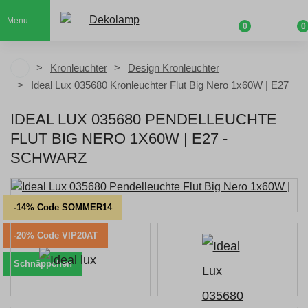
Menu
0
0
Kronleuchter
Design Kronleuchter
Ideal Lux 035680 Kronleuchter Flut Big Nero 1x60W | E27
IDEAL LUX 035680 PENDELLEUCHTE
FLUT BIG NERO 1X60W | E27 -
SCHWARZ
-14% Code SOMMER14
-20% Code VIP20AT
Schnäppchen