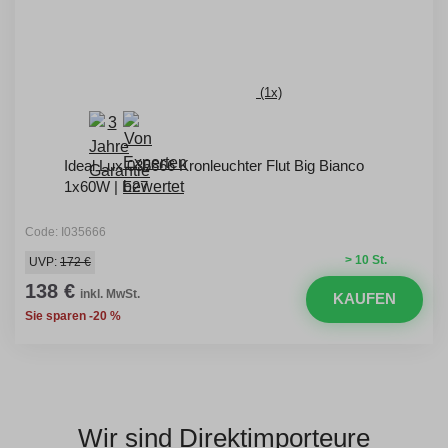
(1x)
Ideal Lux 035666 Kronleuchter Flut Big Bianco
1x60W | E27
Code: I035666
> 10 St.
UVP:
172 €
138 €
inkl. MwSt.
KAUFEN
Sie sparen -20 %
Wir sind Direktimporteure