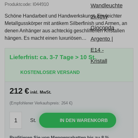
Produktcode: I044910
Schöne Handarbeit und Handwerkskunst. Ein leichter
Metallgusskörper mit antikem Silberfinish und Armen, an
denen Anhänger aus achteckig geschliffenen Kristallen
hängen. Es macht einen luxuriösen…
Lieferfrist: ca. 3-7 Tage > 10 St.
KOSTENLOSER VERSAND
212
€
inkl. MwSt.
(Empfohlener Verkaufspreis: 264 €)
St.
IN DEN WARENKORB
Profitieren Sie von Mengenrabatten bis zu 8 %