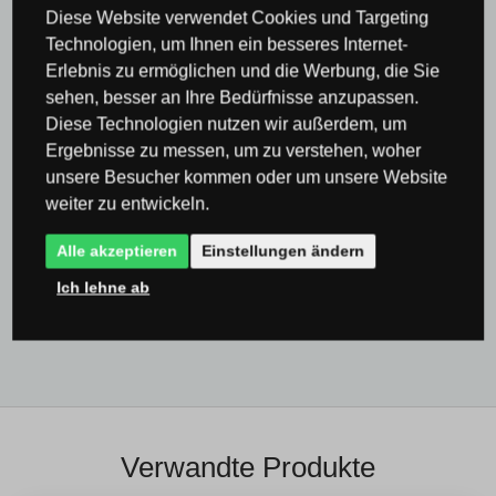
Wohnzimmer oder Schlafzimmer
Kronleuchter
Diese Website verwendet Cookies und Targeting
für Wohnzimmer
Wandleuchten & Lampen für
Technologien, um Ihnen ein besseres Internet-
Erlebnis zu ermöglichen und die Werbung, die Sie
Wohnzimmer
sehen, besser an Ihre Bedürfnisse anzupassen.
Alle
Diese Technologien nutzen wir außerdem, um
Ergebnisse zu messen, um zu verstehen, woher
Leuchten & Beleuchtung Ideal Lux
unsere Besucher kommen oder um unsere Website
Leuchten & Beleuchtung Ideal Lux
weiter zu entwickeln.
Wandleuchten Ideal Lux
Alle akzeptieren
Einstellungen ändern
Wandleuchten & Wandlampen
Ich lehne ab
Alle Produkte
Verwandte Produkte