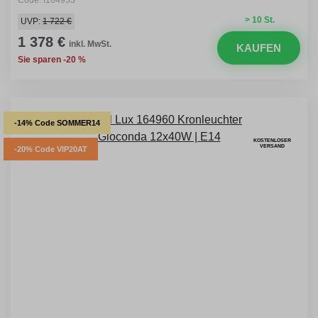
Code: I164953
> 10 St.
UVP:
1 722 €
1 378 €
inkl. MwSt.
KAUFEN
Sie sparen -20 %
-14% Code SOMMER14
KOSTENLOSER
VERSAND
-20% Code VIP20AT