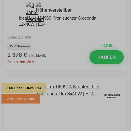
Ideal Lux 164960 Kronleuchter Gioconda
12x40W | E14
Code: I164960
> 10 St.
UVP:
1 722 €
1 378 €
inkl. MwSt.
KAUFEN
Sie sparen -20 %
-14% Code SOMMER14
KOSTENLOSER
VERSAND
-20% Code VIP20AT