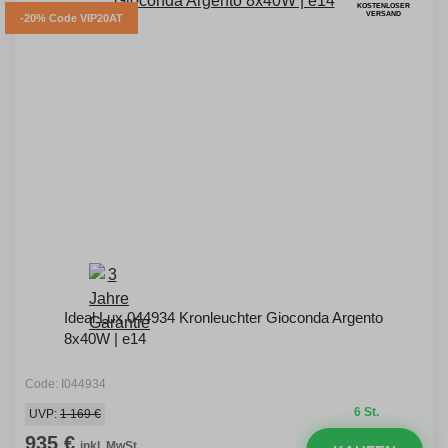
KOSTENLOSER
VERSAND
-20% Code VIP20AT
Ideal Lux 044934 Kronleuchter Gioconda Argento
8x40W | e14
Code: I044934
6 St.
UVP:
1 169 €
935 €
inkl. MwSt.