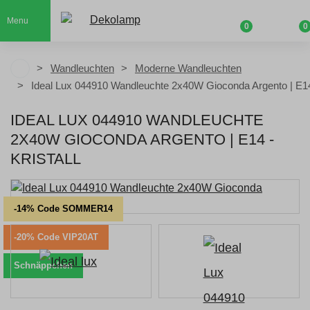
Menu
0
0
Wandleuchten
Moderne Wandleuchten
Ideal Lux 044910 Wandleuchte 2x40W Gioconda Argento | E1
IDEAL LUX 044910 WANDLEUCHTE
2X40W GIOCONDA ARGENTO | E14 -
KRISTALL
-14% Code SOMMER14
-20% Code VIP20AT
Schnäppchen