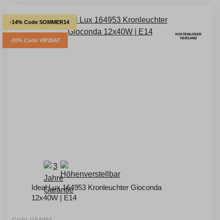
-14% Code SOMMER14
KOSTENLOSER
VERSAND
-20% Code VIP20AT
Ideal Lux 164953 Kronleuchter Gioconda
12x40W | E14