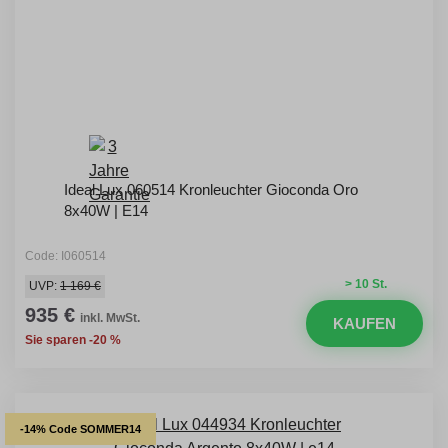
Ideal Lux 060514 Kronleuchter Gioconda Oro
8x40W | E14
Code: I060514
> 10 St.
UVP:
1 169 €
935 €
inkl. MwSt.
KAUFEN
Sie sparen -20 %
-14% Code SOMMER14