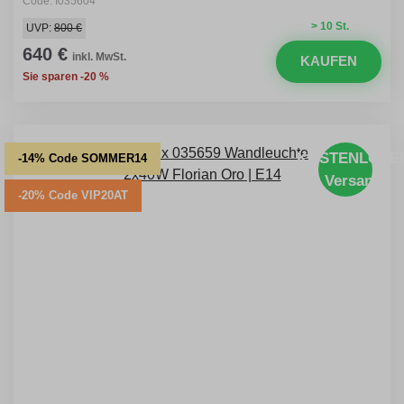
Code: I035604
> 10 St.
UVP:
800 €
640 €
inkl. MwSt.
KAUFEN
Sie sparen -20 %
KOSTENLOSE
-14% Code SOMMER14
Versand
-20% Code VIP20AT