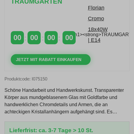
TRAUMGARTEN
Zeitlich begrenzter 20 % Rabatt auf Bestellungen
über 400 €
mit dem Code: VIP20AT
00
00
00
00
TAGE
STUNDEN
MINUTEN
SEKUNDEN
JETZT MIT RABATT EINKAUFEN
Produktcode: I075150
Schöne Handarbeit und Handwerkskunst. Transparenter
Körper aus mundgeblasenem Glas mit Goldfarbe und
handwerklichen Chromdetails und Armen, die an
achteckigen Kristallanhängern aufgehängt sind. Es…
Lieferfrist: ca. 3-7 Tage > 10 St.