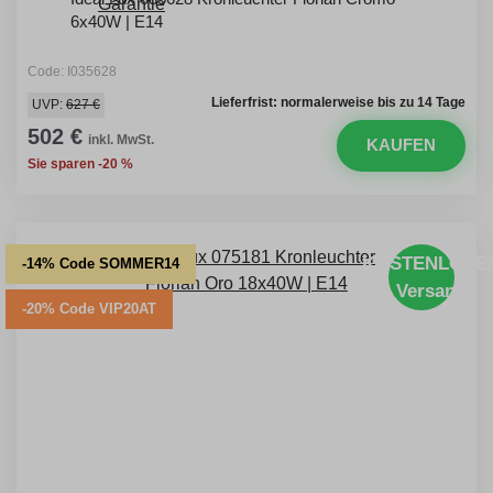
6x40W | E14
Code: I035628
Lieferfrist: normalerweise bis zu 14 Tage
UVP:
627 €
502 €
inkl. MwSt.
KAUFEN
Sie sparen -20 %
KOSTENLOSE
-14% Code SOMMER14
Versand
-20% Code VIP20AT