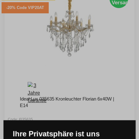
Versand
-20% Code VIP20AT
Ideal Lux 035635 Kronleuchter Florian 6x40W |
E14
Code: I035635
> 10 St.
UVP:
627 €
Ihre Privatsphäre ist uns
502 €
inkl. MwSt.