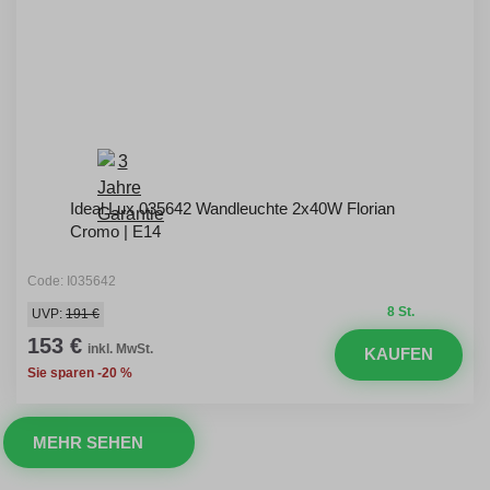
Ideal Lux 035642 Wandleuchte 2x40W Florian
Cromo | E14
Code: I035642
8 St.
UVP:
191 €
153 €
inkl. MwSt.
KAUFEN
Sie sparen -20 %
MEHR SEHEN