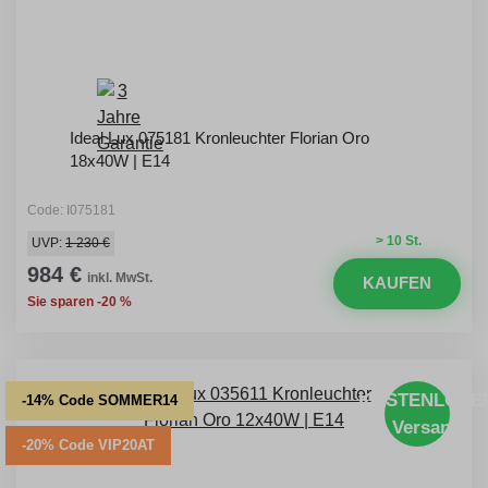
Ideal Lux 075181 Kronleuchter Florian Oro
18x40W | E14
Code: I075181
> 10 St.
UVP:
1 230 €
984 €
inkl. MwSt.
KAUFEN
Sie sparen -20 %
KOSTENLOSE
-14% Code SOMMER14
Versand
-20% Code VIP20AT