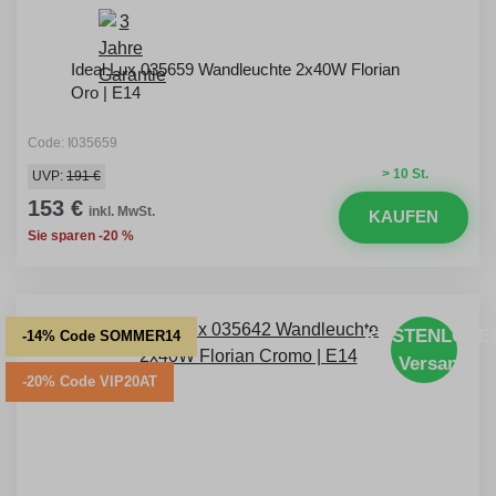
Ideal Lux 035659 Wandleuchte 2x40W Florian
Oro | E14
Code: I035659
> 10 St.
UVP:
191 €
153 €
inkl. MwSt.
KAUFEN
Sie sparen -20 %
KOSTENLOSE
-14% Code SOMMER14
Versand
-20% Code VIP20AT