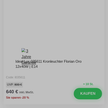
Ideal Lux 035611 Kronleuchter Florian Oro
12x40W | E14
Code: I035611
> 10 St.
UVP:
800 €
640 €
inkl. MwSt.
KAUFEN
Sie sparen -20 %