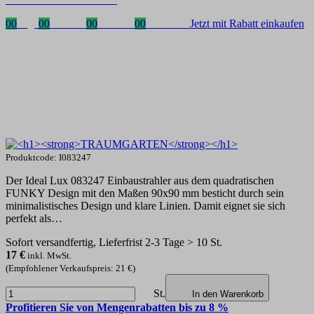
00
Tage
00
Stunden
00
Minuten
00
Sekunden
Jetzt mit Rabatt einkaufen
Produktcode: I083247
Der Ideal Lux 083247 Einbaustrahler aus dem quadratischen
FUNKY Design mit den Maßen 90x90 mm besticht durch sein
minimalistisches Design und klare Linien. Damit eignet sie sich
perfekt als…
Sofort versandfertig, Lieferfrist 2-3 Tage > 10 St.
17
€
inkl. MwSt.
(Empfohlener Verkaufspreis: 21 €)
St.
In den Warenkorb
Profitieren Sie von Mengenrabatten bis zu 8 %