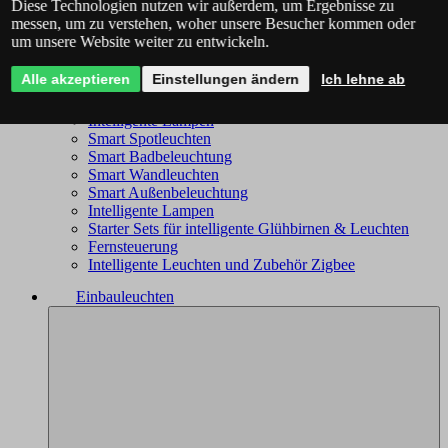
Diese Technologien nutzen wir außerdem, um Ergebnisse zu
Philips Hue - das komplette Angebot
messen, um zu verstehen, woher unsere Besucher kommen oder
Immax NEO - komplettes Sortiment
um unsere Website weiter zu entwickeln.
Trio Wiz - das komplette Angebot
Smart Kronleuchter
Alle akzeptieren
Einstellungen ändern
Ich lehne ab
Smart Deckenleuchten
Smart Leuchten
Intelligente Lampen
Smart Spotleuchten
Smart Badbeleuchtung
Smart Wandleuchten
Smart Außenbeleuchtung
Intelligente Lampen
Starter Sets für intelligente Glühbirnen & Leuchten
Fernsteuerung
Intelligente Leuchten und Zubehör Zigbee
Einbauleuchten