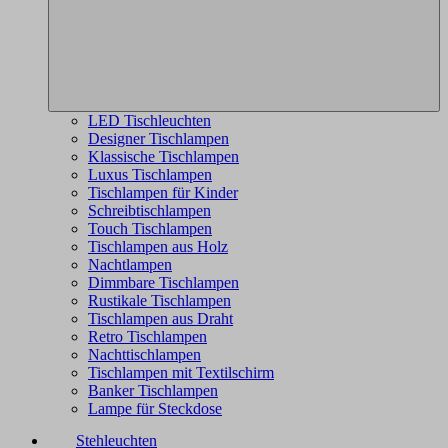
LED Tischleuchten
Designer Tischlampen
Klassische Tischlampen
Luxus Tischlampen
Tischlampen für Kinder
Schreibtischlampen
Touch Tischlampen
Tischlampen aus Holz
Nachtlampen
Dimmbare Tischlampen
Rustikale Tischlampen
Tischlampen aus Draht
Retro Tischlampen
Nachttischlampen
Tischlampen mit Textilschirm
Banker Tischlampen
Lampe für Steckdose
Stehleuchten