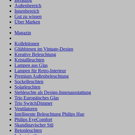
Beratung
Außenbereich
Innenbereich
Gut zu wissen
Über Marken
Magazin
Kollektionen
Glühbirnen im Vintage-Design
Kreative Beleuchtung
Kristallleuchten
Lampen aus Glas
Lampen für Retro-Interieur
Premium Außenbeleuchtung
Sockelleuchten
Solarleuchten
Stehleuchte als Design-Innenausstattung
Trio Europäisches Glas
Trio SwitchDimmer
Ventilatoren
Intelligente Beleuchtung Philips Hue
Philips EyeComfort
Skandinavischer Stil
Betonleuchten