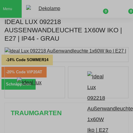
Menu
0
0
IDEAL LUX 092218
AUSSENWANDLEUCHTE 1X60W IKO | E
27 | IP44 - GRAU
-14% Code SOMMER14
-20% Code VIP20AT
Schnäppchen
TRAUMGARTEN
Zeitlich begrenzter 20 % Rabatt auf Bestellungen
über 400 €