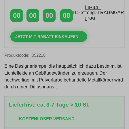
mit dem Code: VIP20AT
00
00
00
00
TAGE
STUNDEN
MINUTEN
SEKUNDEN
JETZT MIT RABATT EINKAUFEN
Produktcode: I092218
Eine Designerlampe, die hauptsächlich dazu bestimmt ist,
Lichteffekte an Gebäudewänden zu erzeugen. Der
hochwertige, mit Pulverfarbe behandelte Metallkörper wird
durch einen Diffusor aus…
Lieferfrist: ca. 3-7 Tage > 10 St.
KOSTENLOSER VERSAND