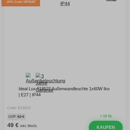
VERSAND
-20% Code VIP20AT
Ideal Lux 018522 Außenwandleuchte 1x60W Iko
| E27 | IP44
Code: I018522
> 10 St.
UVP:
62 €
49 €
inkl. MwSt.
KAUFEN