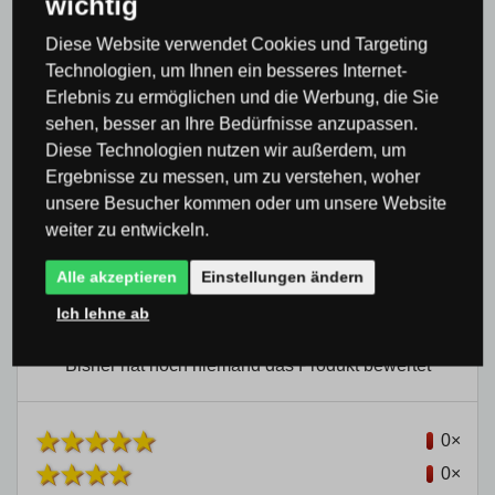
wichtig
Diese Website verwendet Cookies und Targeting
Technologien, um Ihnen ein besseres Internet-
Erlebnis zu ermöglichen und die Werbung, die Sie
Produktbewertung
sehen, besser an Ihre Bedürfnisse anzupassen.
Diese Technologien nutzen wir außerdem, um
Ergebnisse zu messen, um zu verstehen, woher
Gesamtwertung
unsere Besucher kommen oder um unsere Website
weiter zu entwickeln.
0 %
Alle akzeptieren
Einstellungen ändern
Ich lehne ab
Bisher hat noch niemand das Produkt bewertet
0×
0×