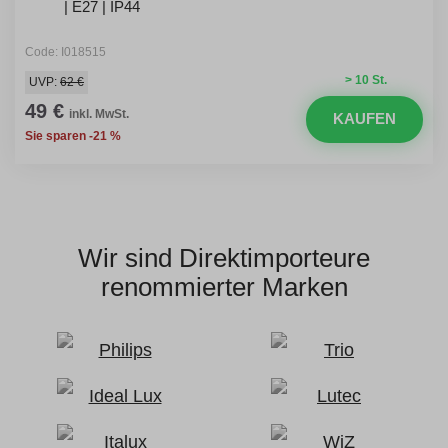
| E27 | IP44
Code: I018515
> 10 St.
UVP:
62 €
49 €
inkl. MwSt.
KAUFEN
Sie sparen -21 %
Wir sind Direktimporteure
renommierter Marken