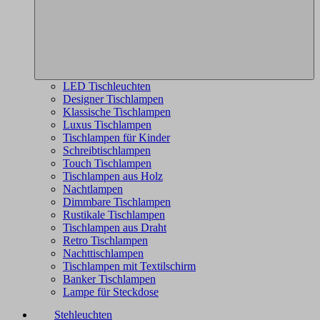
LED Tischleuchten
Designer Tischlampen
Klassische Tischlampen
Luxus Tischlampen
Tischlampen für Kinder
Schreibtischlampen
Touch Tischlampen
Tischlampen aus Holz
Nachtlampen
Dimmbare Tischlampen
Rustikale Tischlampen
Tischlampen aus Draht
Retro Tischlampen
Nachttischlampen
Tischlampen mit Textilschirm
Banker Tischlampen
Lampe für Steckdose
Stehleuchten