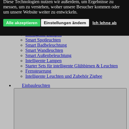
Diese Technologien nutzen wir außerdem, um Ergebnisse zu
Philips Hue - das komplette Angebot
messen, um zu verstehen, woher unsere Besucher kommen oder
Immax NEO - komplettes Sortiment
um unsere Website weiter zu entwickeln.
Trio Wiz - das komplette Angebot
Smart Kronleuchter
Alle akzeptieren
Einstellungen ändern
Ich lehne ab
Smart Deckenleuchten
Smart Leuchten
Intelligente Lampen
Smart Spotleuchten
Smart Badbeleuchtung
Smart Wandleuchten
Smart Außenbeleuchtung
Intelligente Lampen
Starter Sets für intelligente Glühbirnen & Leuchten
Fernsteuerung
Intelligente Leuchten und Zubehör Zigbee
Einbauleuchten