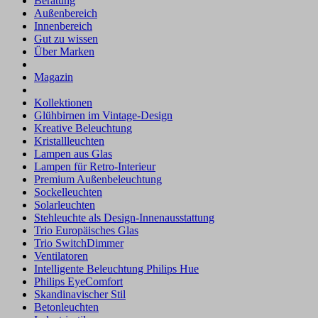
Beratung
Außenbereich
Innenbereich
Gut zu wissen
Über Marken
Magazin
Kollektionen
Glühbirnen im Vintage-Design
Kreative Beleuchtung
Kristallleuchten
Lampen aus Glas
Lampen für Retro-Interieur
Premium Außenbeleuchtung
Sockelleuchten
Solarleuchten
Stehleuchte als Design-Innenausstattung
Trio Europäisches Glas
Trio SwitchDimmer
Ventilatoren
Intelligente Beleuchtung Philips Hue
Philips EyeComfort
Skandinavischer Stil
Betonleuchten