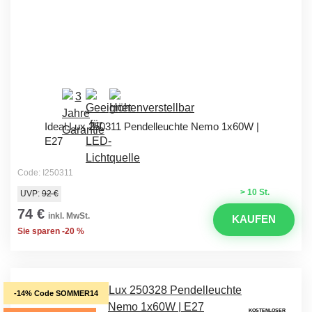
Ideal Lux 250311 Pendelleuchte Nemo 1x60W |
E27
Code: I250311
> 10 St.
UVP:
92 €
74 €
inkl. MwSt.
KAUFEN
Sie sparen -20 %
-14% Code SOMMER14
KOSTENLOSER