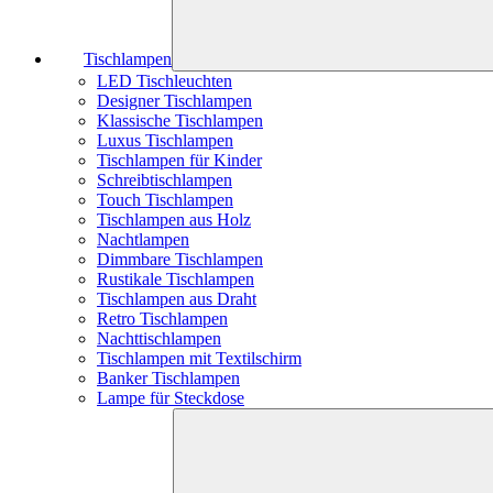
Tischlampen
LED Tischleuchten
Designer Tischlampen
Klassische Tischlampen
Luxus Tischlampen
Tischlampen für Kinder
Schreibtischlampen
Touch Tischlampen
Tischlampen aus Holz
Nachtlampen
Dimmbare Tischlampen
Rustikale Tischlampen
Tischlampen aus Draht
Retro Tischlampen
Nachttischlampen
Tischlampen mit Textilschirm
Banker Tischlampen
Lampe für Steckdose