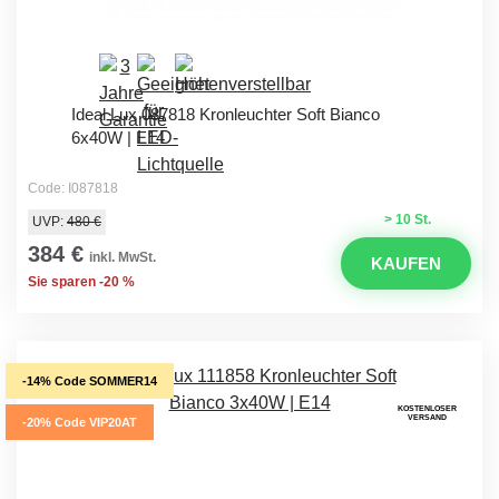
Ideal Lux 087818 Kronleuchter Soft Bianco
6x40W | E14
Code: I087818
> 10 St.
UVP:
480 €
384 €
inkl. MwSt.
KAUFEN
Sie sparen -20 %
-14% Code SOMMER14
KOSTENLOSER
VERSAND
-20% Code VIP20AT