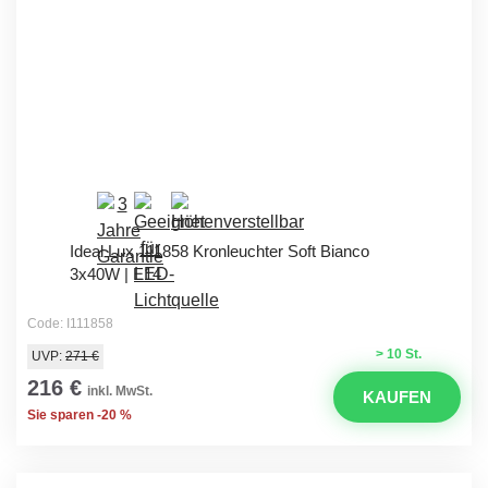
Ideal Lux 111858 Kronleuchter Soft Bianco
3x40W | E14
Code: I111858
> 10 St.
UVP:
271 €
216 €
inkl. MwSt.
KAUFEN
Sie sparen -20 %