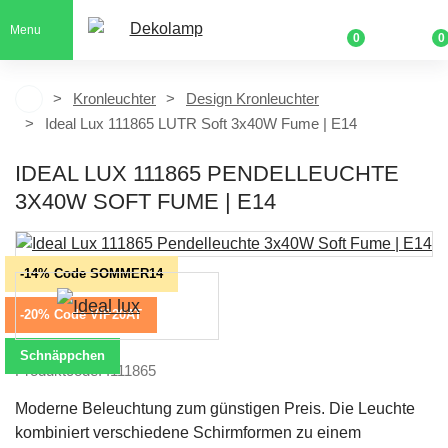
Menu
0
0
Kronleuchter
Design Kronleuchter
Ideal Lux 111865 LUTR Soft 3x40W Fume | E14
IDEAL LUX 111865 PENDELLEUCHTE
3X40W SOFT FUME | E14
-14% Code SOMMER14
-20% Code VIP20AT
Schnäppchen
Produktcode: I111865
Moderne Beleuchtung zum günstigen Preis. Die Leuchte
kombiniert verschiedene Schirmformen zu einem