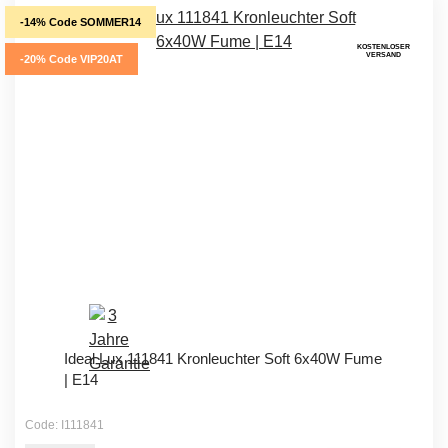
-14% Code SOMMER14
KOSTENLOSER
VERSAND
-20% Code VIP20AT
Ideal Lux 111841 Kronleuchter Soft 6x40W Fume
| E14
Code: I111841