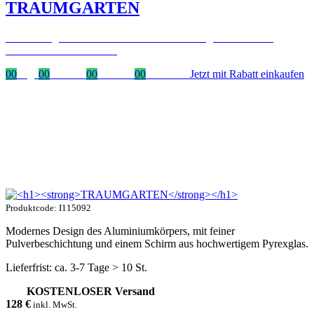
TRAUMGARTEN
Zeitlich begrenzter 20 % Rabatt auf Bestellungen über 400 €
mit dem Code: VIP20AT
00
Tage
00
Stunden
00
Minuten
00
Sekunden
Jetzt mit Rabatt einkaufen
Produktcode: I115092
Modernes Design des Aluminiumkörpers, mit feiner
Pulverbeschichtung und einem Schirm aus hochwertigem Pyrexglas.
Lieferfrist: ca. 3-7 Tage > 10 St.
KOSTENLOSER Versand
128
€
inkl. MwSt.