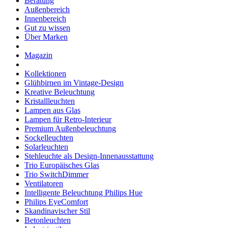
Beratung
Außenbereich
Innenbereich
Gut zu wissen
Über Marken
Magazin
Kollektionen
Glühbirnen im Vintage-Design
Kreative Beleuchtung
Kristallleuchten
Lampen aus Glas
Lampen für Retro-Interieur
Premium Außenbeleuchtung
Sockelleuchten
Solarleuchten
Stehleuchte als Design-Innenausstattung
Trio Europäisches Glas
Trio SwitchDimmer
Ventilatoren
Intelligente Beleuchtung Philips Hue
Philips EyeComfort
Skandinavischer Stil
Betonleuchten