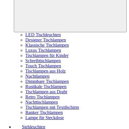
LED Tischleuchten
Designer Tischlampen
Klassische Tischlampen
Luxus Tischlampen
Tischlampen für Kinder
Schreibtischlampen
Touch Tischlampen
Tischlampen aus Holz
Nachtlampen
Dimmbare Tischlampen
Rustikale Tischlampen
Tischlampen aus Draht
Retro Tischlampen
Nachttischlampen
Tischlampen mit Textilschirm
Banker Tischlampen
Lampe für Steckdose
Stehleuchten