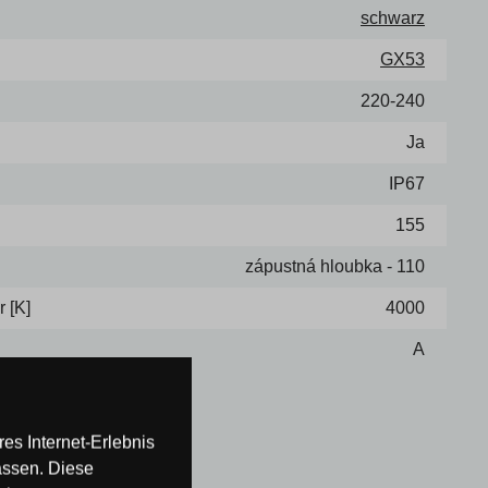
schwarz
GX53
220-240
Ja
IP67
155
zápustná hloubka - 110
 [K]
4000
A
es Internet-Erlebnis
assen. Diese