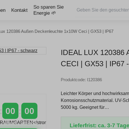
So sparen Sie
nen
Kontakt
Energie 🌱
 Lux 120386 Außen Deckenleuchte 1x10W Ceci | GX53 | IP67
IDEAL LUX 120386
ECI | GX53 | IP67
Produktcode: I120386
Leichter Körper und hochwirksame
Korrosionsschutzmaterial. UV-Schut
5000 kg. Geeignet für…
00
00
MINUTEN
SEKUNDEN
Lieferfrist: ca. 3-7 Tage