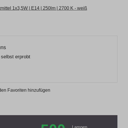
ttel 1x3,5W | E14 | 250lm | 2700 K - weiß
uns
selbst erprobt
den Favoriten hinzufügen
Lampen