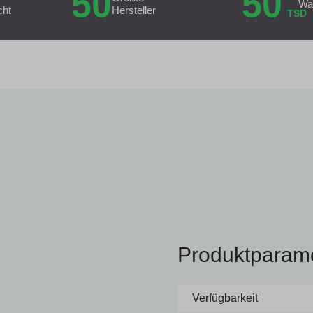
50
50
Wa
cht
Hersteller
TSD
Produktparam
Verfügbarkeit