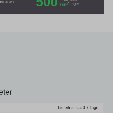
500
renarten
auf Lager
TSD
eter
Lieferfrist: ca. 3-7 Tage