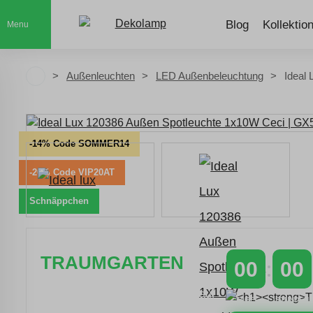
Blog
Kollektio
Menu
Außenleuchten
LED Außenbeleuchtung
Ideal
-14% Code SOMMER14
-20% Code VIP20AT
Schnäppchen
TRAUMGARTEN
00
00
Zeitlich begrenzter 20 % Rabatt auf
TAGE
STUNDEN
Bestellungen über 400 €