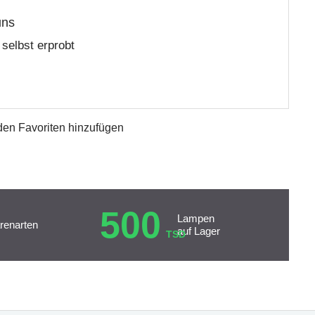
uns
selbst erprobt
den Favoriten hinzufügen
500
Lampen
renarten
auf Lager
TSD