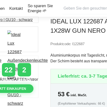
So sparen Sie
nen
Kontakt
Energie 🌱
IDEAL LUX 122687
X28W GUN NERO |
Produktcode: I122687
Aluminiumkorpus mit Tageslicht, m
Der Schirm besteht aus transpar
22
1
Lieferfrist: ca. 3-7 Tage
MINUTEN
SEKUNDEN
ATT EINKAUFEN
53
€
inkl. MwSt.
(Empfohlener Verkaufspreis: 66 €)