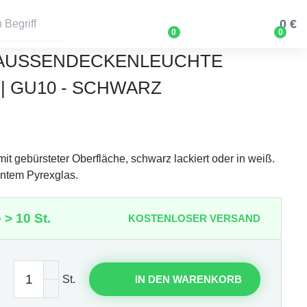
0 €
0
0
 AUSSENDECKENLEUCHTE 1
 GU10 - SCHWARZ
it gebürsteter Oberfläche, schwarz lackiert oder in weiß.
entem Pyrexglas.
 > 10 St.
KOSTENLOSER VERSAND
St.
IN DEN WARENKORB