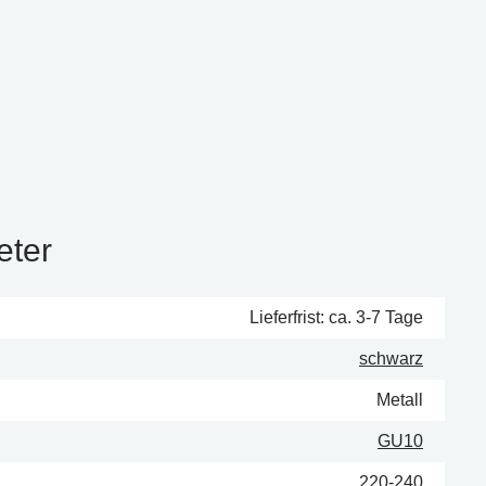
eter
Lieferfrist: ca. 3-7 Tage
schwarz
Metall
GU10
220-240