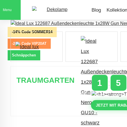
Blog
Kollektio
Menu
-14% Code SOMMER14
-20% Code VIP20AT
Schnäppchen
TRAUMGARTEN
1
5
Zeitlich begrenzter 20 % Rabatt auf
TAGE
STUNDEN
Bestellungen über 400 €
mit dem Code: VIP20AT
JETZT MIT RAB