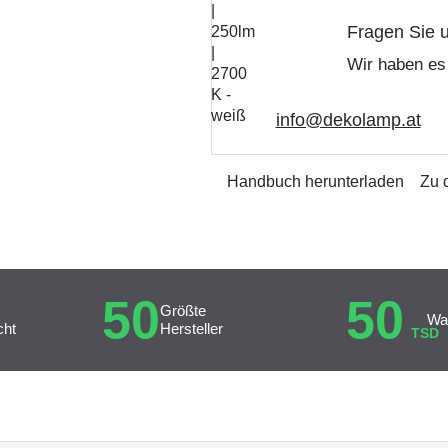
Fragen Sie 
Wir haben es 
info@dekolamp.at
Handbuch herunterladen
Zu 
50
50
Größte
Wa
cht
Hersteller
TSD