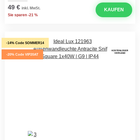
49 €
inkl. MwSt.
KAUFEN
Sie sparen -21 %
-14% Code SOMMER14
KOSTENLOSER
VERSAND
-20% Code VIP20AT