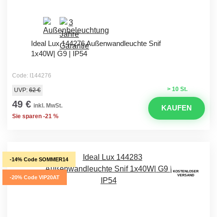
Ideal Lux 144276 Außenwandleuchte Snif
1x40W| G9 | IP54
Code: I144276
> 10 St.
UVP:
62 €
49 €
inkl. MwSt.
KAUFEN
Sie sparen -21 %
-14% Code SOMMER14
KOSTENLOSER
VERSAND
-20% Code VIP20AT