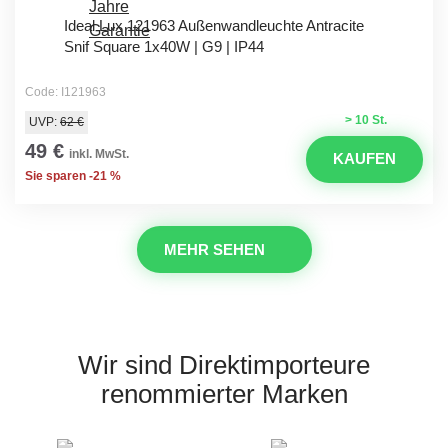
Ideal Lux 121963 Außenwandleuchte Antracite
Snif Square 1x40W | G9 | IP44
Code: I121963
> 10 St.
UVP:
62 €
49 €
inkl. MwSt.
KAUFEN
Sie sparen -21 %
MEHR SEHEN
Wir sind Direktimporteure
renommierter Marken