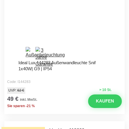
Ideal Lux 144283 Außenwandleuchte Snif
1x40W| G9 | IP54
Code: I144283
> 10 St.
UVP:
62 €
49 €
inkl. MwSt.
KAUFEN
Sie sparen -21 %