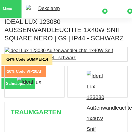
Menu
0
0
IDEAL LUX 123080
AUSSENWANDLEUCHTE 1X40W SNIF S
QUARE NERO | G9 | IP44 - SCHWARZ
-14% Code SOMMER14
-20% Code VIP20AT
Schnäppchen
TRAUMGARTEN
Zeitlich begrenzter 20 % Rabatt auf Bestellungen
über 400 €