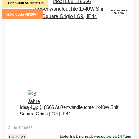
-14% Code SOMMER14
KOSTENLOSER
VERSAND
-20% Code VIP20AT
Ideal Lux 118666 Außenwandleuchte 1x40W Snif
Square Grigio | G9 | IP44
Code: I118666
Lieferfrist: normalerweise bis zu 14 Tage
UVP:
62 €