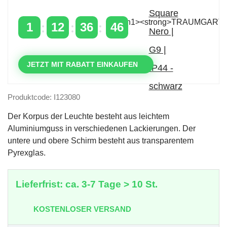
mit dem Code: VIP20AT
1
12
36
45
TAGE
STUNDEN
MINUTEN
SEKUNDEN
JETZT MIT RABATT EINKAUFEN
Produktcode: I123080
Der Korpus der Leuchte besteht aus leichtem
Aluminiumguss in verschiedenen Lackierungen. Der
untere und obere Schirm besteht aus transparentem
Pyrexglas.
Lieferfrist: ca. 3-7 Tage > 10 St.
KOSTENLOSER VERSAND