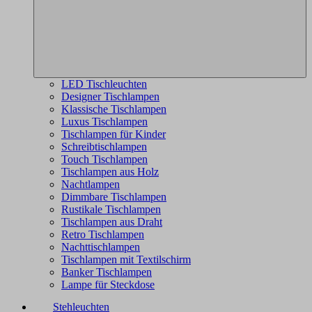
LED Tischleuchten
Designer Tischlampen
Klassische Tischlampen
Luxus Tischlampen
Tischlampen für Kinder
Schreibtischlampen
Touch Tischlampen
Tischlampen aus Holz
Nachtlampen
Dimmbare Tischlampen
Rustikale Tischlampen
Tischlampen aus Draht
Retro Tischlampen
Nachttischlampen
Tischlampen mit Textilschirm
Banker Tischlampen
Lampe für Steckdose
Stehleuchten