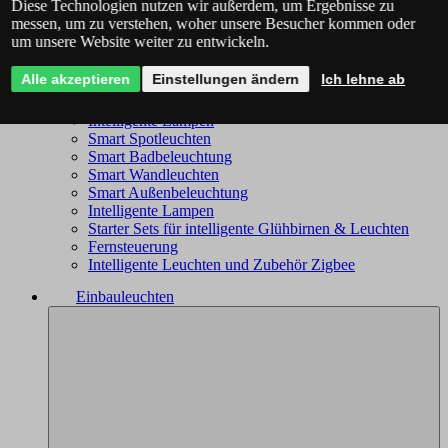
Diese Technologien nutzen wir außerdem, um Ergebnisse zu
Philips Hue - das komplette Angebot
messen, um zu verstehen, woher unsere Besucher kommen oder
Immax NEO - komplettes Sortiment
um unsere Website weiter zu entwickeln.
Trio Wiz - das komplette Angebot
Smart Kronleuchter
Alle akzeptieren
Einstellungen ändern
Ich lehne ab
Smart Deckenleuchten
Smart Leuchten
Intelligente Lampen
Smart Spotleuchten
Smart Badbeleuchtung
Smart Wandleuchten
Smart Außenbeleuchtung
Intelligente Lampen
Starter Sets für intelligente Glühbirnen & Leuchten
Fernsteuerung
Intelligente Leuchten und Zubehör Zigbee
Einbauleuchten