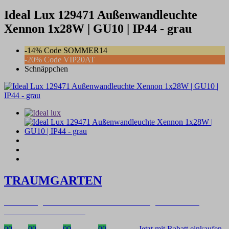
Ideal Lux 129471 Außenwandleuchte
Xennon 1x28W | GU10 | IP44 - grau
-14% Code SOMMER14
-20% Code VIP20AT
Schnäppchen
TRAUMGARTEN
Zeitlich begrenzter 20 % Rabatt auf Bestellungen über 400 €
mit dem Code: VIP20AT
00
Tage
00
Stunden
00
Minuten
00
Sekunden
Jetzt mit Rabatt einkaufen