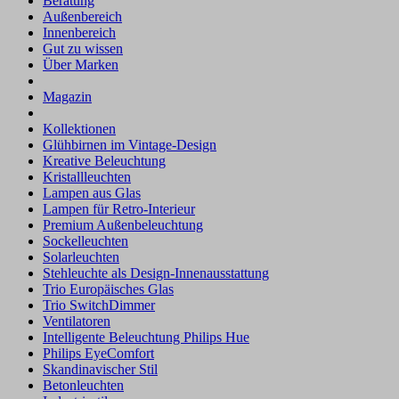
Beratung
Außenbereich
Innenbereich
Gut zu wissen
Über Marken
Magazin
Kollektionen
Glühbirnen im Vintage-Design
Kreative Beleuchtung
Kristallleuchten
Lampen aus Glas
Lampen für Retro-Interieur
Premium Außenbeleuchtung
Sockelleuchten
Solarleuchten
Stehleuchte als Design-Innenausstattung
Trio Europäisches Glas
Trio SwitchDimmer
Ventilatoren
Intelligente Beleuchtung Philips Hue
Philips EyeComfort
Skandinavischer Stil
Betonleuchten