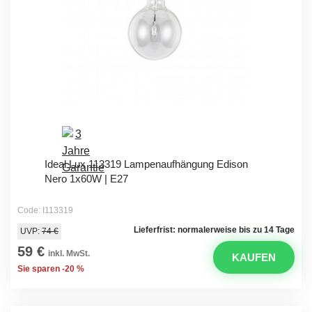
Ideal Lux 113319 Lampenaufhängung Edison
Nero 1x60W | E27
Code: I113319
Lieferfrist: normalerweise bis zu 14 Tage
UVP:
74 €
59 €
inkl. MwSt.
KAUFEN
Sie sparen -20 %