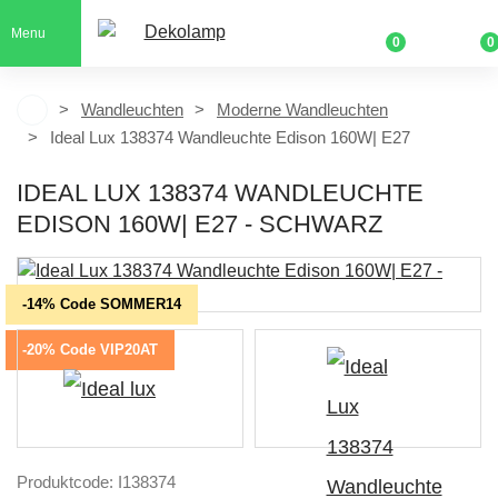
Menu
0
0
Wandleuchten
Moderne Wandleuchten
Ideal Lux 138374 Wandleuchte Edison 160W| E27
IDEAL LUX 138374 WANDLEUCHTE
EDISON 160W| E27 - SCHWARZ
-14% Code SOMMER14
-20% Code VIP20AT
Produktcode: I138374