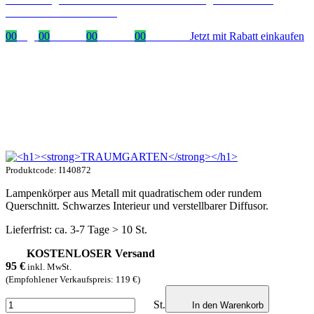
mit dem Code: VIP20AT
00
Tage
00
Stunden
00
Minuten
00
Sekunden
Jetzt mit Rabatt einkaufen
Produktcode: I140872
Lampenkörper aus Metall mit quadratischem oder rundem
Querschnitt. Schwarzes Interieur und verstellbarer Diffusor.
Lieferfrist: ca. 3-7 Tage > 10 St.
KOSTENLOSER Versand
95
€
inkl. MwSt.
(Empfohlener Verkaufspreis: 119 €)
St.
In den Warenkorb