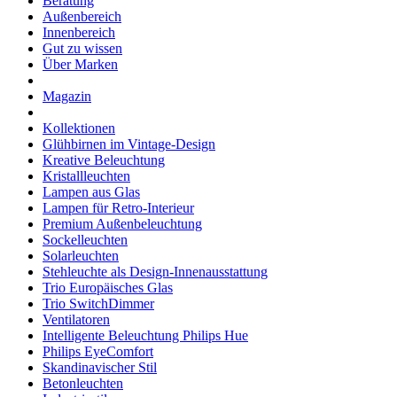
Beratung
Außenbereich
Innenbereich
Gut zu wissen
Über Marken
Magazin
Kollektionen
Glühbirnen im Vintage-Design
Kreative Beleuchtung
Kristallleuchten
Lampen aus Glas
Lampen für Retro-Interieur
Premium Außenbeleuchtung
Sockelleuchten
Solarleuchten
Stehleuchte als Design-Innenausstattung
Trio Europäisches Glas
Trio SwitchDimmer
Ventilatoren
Intelligente Beleuchtung Philips Hue
Philips EyeComfort
Skandinavischer Stil
Betonleuchten