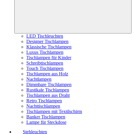
LED Tischleuchten
Designer Tischlampen
Klassische Tischlampen
Luxus Tischlampen
Tischlampen für Kinder
Schreibtischlampen
Touch Tischlampen
Tischlampen aus Holz
Nachtlampen
Dimmbare Tischlampen
Rustikale Tischlampen
Tischlampen aus Draht
Retro Tischlampen
Nachttischlampen
Tischlampen mit Textilschirm
Banker Tischlampen
Lampe für Steckdose
Stehleuchten