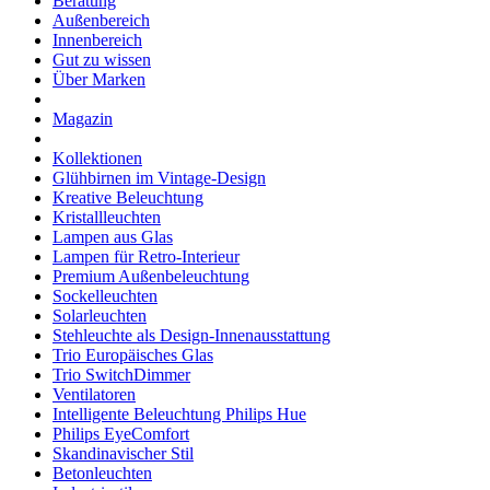
Beratung
Außenbereich
Innenbereich
Gut zu wissen
Über Marken
Magazin
Kollektionen
Glühbirnen im Vintage-Design
Kreative Beleuchtung
Kristallleuchten
Lampen aus Glas
Lampen für Retro-Interieur
Premium Außenbeleuchtung
Sockelleuchten
Solarleuchten
Stehleuchte als Design-Innenausstattung
Trio Europäisches Glas
Trio SwitchDimmer
Ventilatoren
Intelligente Beleuchtung Philips Hue
Philips EyeComfort
Skandinavischer Stil
Betonleuchten