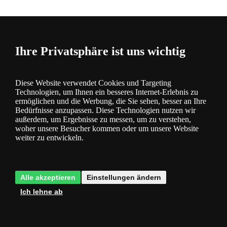
Bewertung
0
Ihre Privatsphäre ist uns wichtig
Diese Website verwendet Cookies und Targeting
Technologien, um Ihnen ein besseres Internet-Erlebnis zu
ermöglichen und die Werbung, die Sie sehen, besser an Ihre
Bedürfnisse anzupassen. Diese Technologien nutzen wir
außerdem, um Ergebnisse zu messen, um zu verstehen,
Kategorie
woher unsere Besucher kommen oder um unsere Website
weiter zu entwickeln.
Produktbeschreibung
Spiegelleuchte
Die Leuchte ist aus Aluminium gefertigt
Alle akzeptieren
Einstellungen ändern
Ich lehne ab
Metallsockel mit verchromter oder mattweißer Farbe. Diffusor aus
transparentem und mattem Acryl.