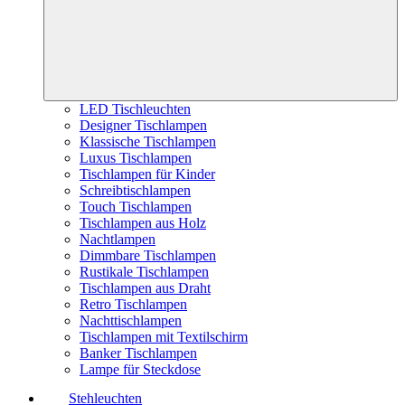
LED Tischleuchten
Designer Tischlampen
Klassische Tischlampen
Luxus Tischlampen
Tischlampen für Kinder
Schreibtischlampen
Touch Tischlampen
Tischlampen aus Holz
Nachtlampen
Dimmbare Tischlampen
Rustikale Tischlampen
Tischlampen aus Draht
Retro Tischlampen
Nachttischlampen
Tischlampen mit Textilschirm
Banker Tischlampen
Lampe für Steckdose
Stehleuchten