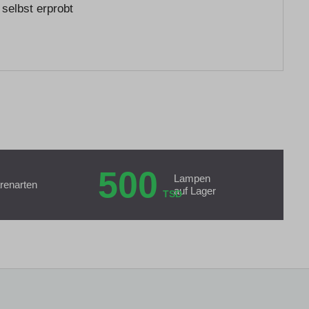
selbst erprobt
500
Lampen
renarten
auf Lager
TSD