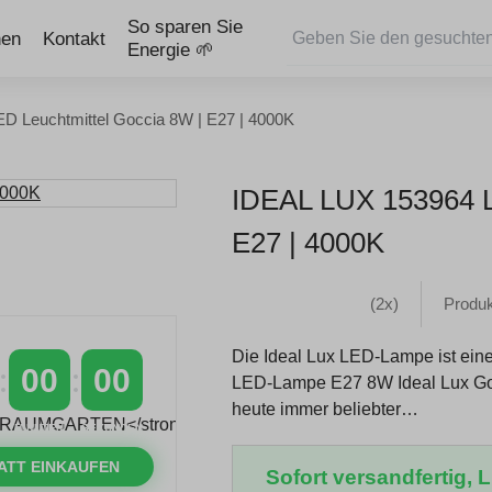
So sparen Sie
nen
Kontakt
Energie 🌱
ED Leuchtmittel Goccia 8W | E27 | 4000K
IDEAL LUX 153964
E27 | 4000K
(2x)
Produk
Die Ideal Lux LED-Lampe ist ein
00
00
LED-Lampe E27 8W Ideal Lux Goc
heute immer beliebter…
MINUTEN
SEKUNDEN
ATT EINKAUFEN
Sofort versandfertig, Li