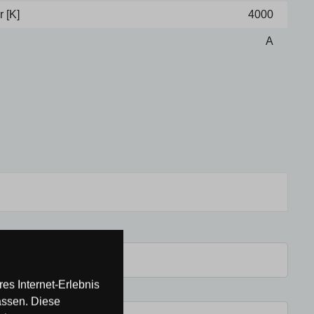
 [K]
4000
A
es Internet-Erlebnis
assen. Diese