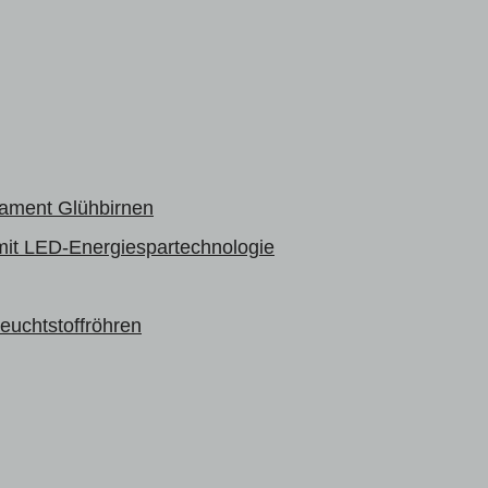
lament Glühbirnen
mit LED-Energiespartechnologie
uchtstoffröhren