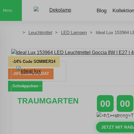
Blog
Kollektio
Menu
Leuchtmittel
LED Lampen
Ideal Lux 153964 L
-14% Code SOMMER14
-20% Code VIP20AT
Schnäppchen
TRAUMGARTEN
00
00
Zeitlich begrenzter 20 % Rabatt auf
TAGE
STUNDEN
Bestellungen über 400 €
mit dem Code: VIP20AT
JETZT MIT RAB