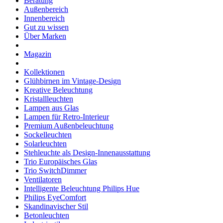
Beratung
Außenbereich
Innenbereich
Gut zu wissen
Über Marken
Magazin
Kollektionen
Glühbirnen im Vintage-Design
Kreative Beleuchtung
Kristallleuchten
Lampen aus Glas
Lampen für Retro-Interieur
Premium Außenbeleuchtung
Sockelleuchten
Solarleuchten
Stehleuchte als Design-Innenausstattung
Trio Europäisches Glas
Trio SwitchDimmer
Ventilatoren
Intelligente Beleuchtung Philips Hue
Philips EyeComfort
Skandinavischer Stil
Betonleuchten