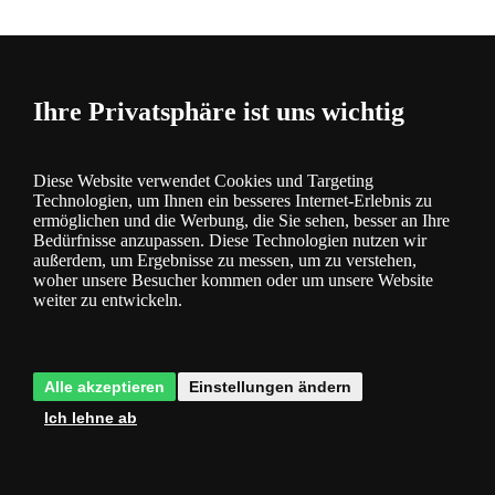
Ihre Privatsphäre ist uns wichtig
Kategorie
Produktbeschreibung
Diese Website verwendet Cookies und Targeting
Technologien, um Ihnen ein besseres Internet-Erlebnis zu
ermöglichen und die Werbung, die Sie sehen, besser an Ihre
Bedürfnisse anzupassen. Diese Technologien nutzen wir
außerdem, um Ergebnisse zu messen, um zu verstehen,
Energiesparende Technologie LED
- spart Strom und Ihr Geld
woher unsere Besucher kommen oder um unsere Website
weiter zu entwickeln.
3 Jahre Garantie
- Sie haben 3 Jahre lang Garantie auf die
Beleuchtung
Alle akzeptieren
Einstellungen ändern
Produktparameter
Ich lehne ab
Verfügbarkeit
Sofort versandfertig, Lieferfrist 2-3 Tage
Energy class
G