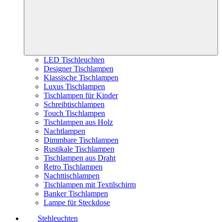
LED Tischleuchten
Designer Tischlampen
Klassische Tischlampen
Luxus Tischlampen
Tischlampen für Kinder
Schreibtischlampen
Touch Tischlampen
Tischlampen aus Holz
Nachtlampen
Dimmbare Tischlampen
Rustikale Tischlampen
Tischlampen aus Draht
Retro Tischlampen
Nachttischlampen
Tischlampen mit Textilschirm
Banker Tischlampen
Lampe für Steckdose
Stehleuchten