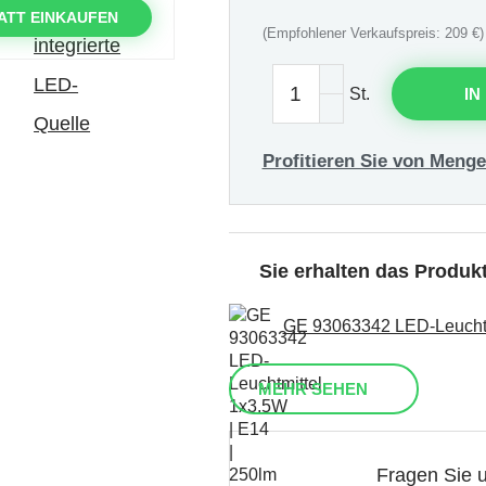
ATT EINKAUFEN
(Empfohlener Verkaufspreis: 209 €)
St.
IN
Profitieren Sie von Menge
Sie erhalten das Produ
GE 93063342 LED-Leuchtmi
MEHR SEHEN
Fragen Sie 