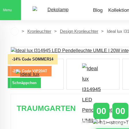
Blog
Kollektio
Menu
Kronleuchter
Design Kronleuchter
Ideal lux I
-14% Code SOMMER14
-20% Code VIP20AT
Schnäppchen
TRAUMGARTEN
00
00
Zeitlich begrenzter 20 % Rabatt auf
TAGE
STUNDEN
Bestellungen über 400 €