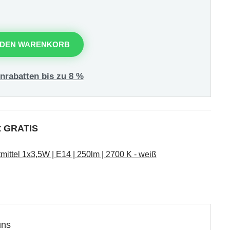
 DEN WARENKORB
nrabatten bis zu 8 %
kt GRATIS
ttel 1x3,5W | E14 | 250lm | 2700 K - weiß
uns