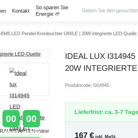
So sparen Sie
nen
Kontakt
Energie 🌱
314945 LED Pendel-Kronleuchter UMILE | 20W integrierte LED-Quelle
IDEAL LUX I31494
20W INTEGRIERTE
Produktcode: I314945
Lieferfrist: ca. 3-7 Tage
00
00
MINUTEN
SEKUNDEN
167
€
inkl. MwSt.