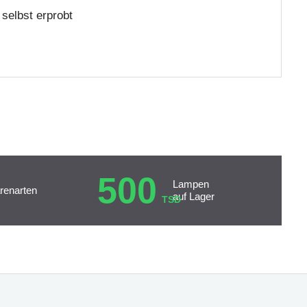
selbst erprobt
500
Lampen
renarten
auf Lager
TSD