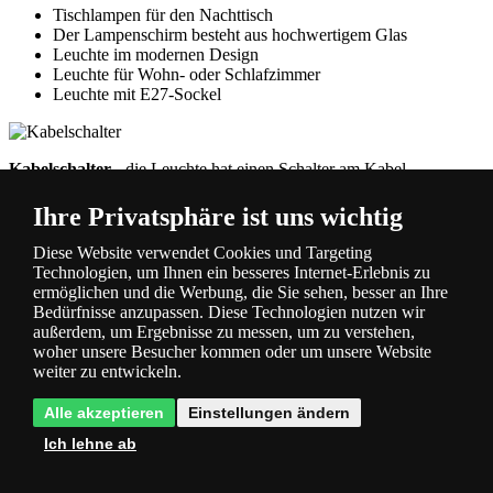
Tischlampen für den Nachttisch
Der Lampenschirm besteht aus hochwertigem Glas
Leuchte im modernen Design
Leuchte für Wohn- oder Schlafzimmer
Leuchte mit E27-Sockel
Kabelschalter
- die Leuchte hat einen Schalter am Kabel
Ihre Privatsphäre ist uns wichtig
Geeignet für LED-Lichtquelle
- Die Leuchte ist für die
Diese Website verwendet Cookies und Targeting
Verwendung mit einer LED-Lampe geeignet.
Technologien, um Ihnen ein besseres Internet-Erlebnis zu
ermöglichen und die Werbung, die Sie sehen, besser an Ihre
Produktparameter
Bedürfnisse anzupassen. Diese Technologien nutzen wir
außerdem, um Ergebnisse zu messen, um zu verstehen,
woher unsere Besucher kommen oder um unsere Website
Verfügbarkeit
Lieferfrist: ca. 3-7 Tage
weiter zu entwickeln.
Farbe Filter
weiß
Material
Glas
Alle akzeptieren
Einstellungen ändern
Fassung Filter
GX53
Ich lehne ab
Lampe/Quelle enthalten
Ja
Deckung
IP20