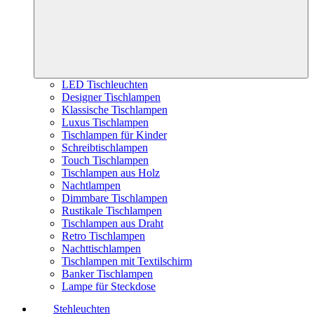
LED Tischleuchten
Designer Tischlampen
Klassische Tischlampen
Luxus Tischlampen
Tischlampen für Kinder
Schreibtischlampen
Touch Tischlampen
Tischlampen aus Holz
Nachtlampen
Dimmbare Tischlampen
Rustikale Tischlampen
Tischlampen aus Draht
Retro Tischlampen
Nachttischlampen
Tischlampen mit Textilschirm
Banker Tischlampen
Lampe für Steckdose
Stehleuchten