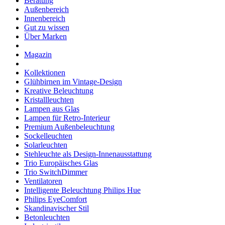
Beratung
Außenbereich
Innenbereich
Gut zu wissen
Über Marken
Magazin
Kollektionen
Glühbirnen im Vintage-Design
Kreative Beleuchtung
Kristallleuchten
Lampen aus Glas
Lampen für Retro-Interieur
Premium Außenbeleuchtung
Sockelleuchten
Solarleuchten
Stehleuchte als Design-Innenausstattung
Trio Europäisches Glas
Trio SwitchDimmer
Ventilatoren
Intelligente Beleuchtung Philips Hue
Philips EyeComfort
Skandinavischer Stil
Betonleuchten