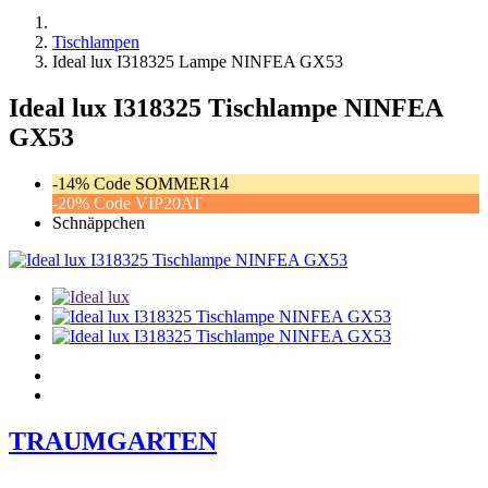
Tischlampen
Ideal lux I318325 Lampe NINFEA GX53
Ideal lux I318325 Tischlampe NINFEA
GX53
-14% Code SOMMER14
-20% Code VIP20AT
Schnäppchen
TRAUMGARTEN
Zeitlich begrenzter 20 % Rabatt auf Bestellungen über 400 €