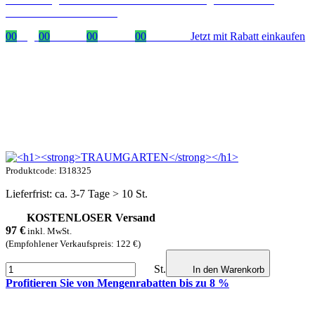
mit dem Code: VIP20AT
00
Tage
00
Stunden
00
Minuten
00
Sekunden
Jetzt mit Rabatt einkaufen
Produktcode: I318325
Lieferfrist: ca. 3-7 Tage > 10 St.
KOSTENLOSER Versand
97
€
inkl. MwSt.
(Empfohlener Verkaufspreis: 122 €)
St.
In den Warenkorb
Profitieren Sie von Mengenrabatten bis zu 8 %