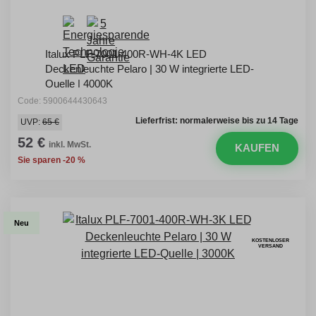
Italux PLF-7001-400R-WH-4K LED
Deckenleuchte Pelaro | 30 W integrierte LED-
Quelle | 4000K
Code: 5900644430643
Lieferfrist: normalerweise bis zu 14 Tage
UVP:
65 €
52 €
inkl. MwSt.
KAUFEN
Sie sparen -20 %
Neu
KOSTENLOSER
VERSAND