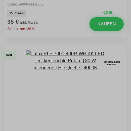
Code: 5900644430636
> 10 St.
UVP:
44 €
35 €
inkl. MwSt.
KAUFEN
Sie sparen -20 %
Neu
KOSTENLOSER
VERSAND