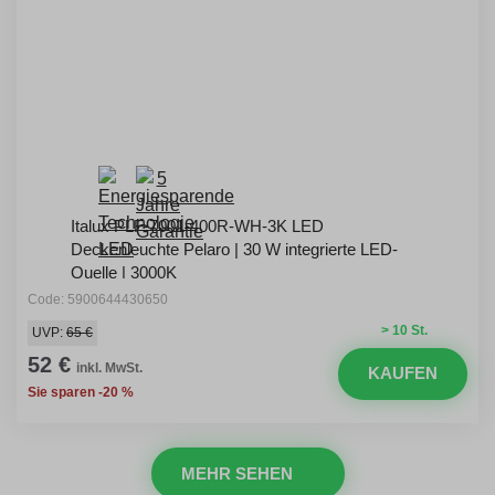
Italux PLF-7001-400R-WH-3K LED
Deckenleuchte Pelaro | 30 W integrierte LED-
Quelle | 3000K
Code: 5900644430650
> 10 St.
UVP:
65 €
52 €
inkl. MwSt.
KAUFEN
Sie sparen -20 %
MEHR SEHEN