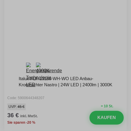
Italux PLF-13186-WH-WO LED Anbau-
Kronleuchter Nastro | 24W LED | 2400lm | 3000K
Code: 5900644348207
> 10 St.
UVP:
45 €
36 €
inkl. MwSt.
KAUFEN
Sie sparen -20 %