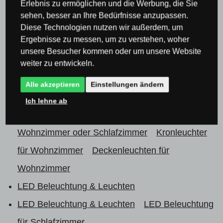
Erlebnis zu ermöglichen und die Werbung, die Sie
für Schlafzimmer
Deckenleuchten &
sehen, besser an Ihre Bedürfnisse anzupassen.
Deckenlampen für Schlafzimmer
Diese Technologien nutzen wir außerdem, um
Ergebnisse zu messen, um zu verstehen, woher
Lampen & Beleuchtung nach Raum
Lampen für
unsere Besucher kommen oder um unsere Website
Wohnzimmer oder Schlafzimmer
Kronleuchter
weiter zu entwickeln.
für Wohnzimmer
Moderne Kronleuchter für das
Alle akzeptieren
Einstellungen ändern
Wohnzimmer
Ich lehne ab
Lampen & Beleuchtung nach Raum
Lampen für
Wohnzimmer oder Schlafzimmer
Kronleuchter
für Wohnzimmer
Deckenleuchten für
Wohnzimmer
LED Beleuchtung & Leuchten
LED Beleuchtung & Leuchten
LED Beleuchtung
für Schlafzimmer