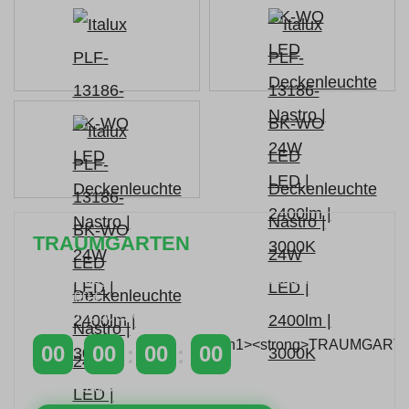
TRAUMGARTEN
Zeitlich begrenzter 20 % Rabatt auf Bestellungen
über 400 €
mit dem Code: VIP20AT
00
00
00
00
TAGE
STUNDEN
MINUTEN
SEKUNDEN