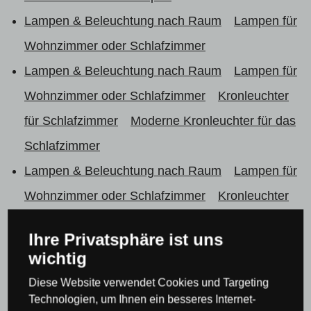
Lampen & Beleuchtung nach Raum
Lampen für
Wohnzimmer oder Schlafzimmer
Lampen & Beleuchtung nach Raum
Lampen für
Wohnzimmer oder Schlafzimmer
Kronleuchter
für Schlafzimmer
Moderne Kronleuchter für das
Schlafzimmer
Lampen & Beleuchtung nach Raum
Lampen für
Wohnzimmer oder Schlafzimmer
Kronleuchter
für Schlafzimmer
Deckenleuchten & Lampen für
Ihre Privatsphäre ist uns
Schlafzimmer
wichtig
Lampen & Beleuchtung nach Raum
Lampen für
Diese Website verwendet Cookies und Targeting
Wohnzimmer oder Schlafzimmer
Kronleuchter
Technologien, um Ihnen ein besseres Internet-