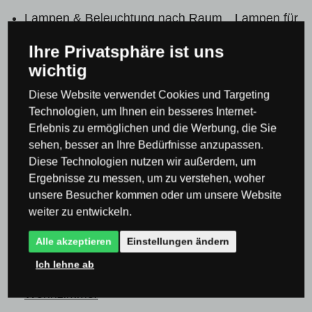
Lampen & Beleuchtung nach Raum
Lampen für
Wohnzimmer oder Schlafzimmer
Kronleuchter
Ihre Privatsphäre ist uns
wichtig
für Wohnzimmer
Moderne Kronleuchter für das
Wohnzimmer
Diese Website verwendet Cookies und Targeting
Technologien, um Ihnen ein besseres Internet-
Lampen & Beleuchtung nach Raum
Lampen für
Erlebnis zu ermöglichen und die Werbung, die Sie
Wohnzimmer oder Schlafzimmer
Kronleuchter
sehen, besser an Ihre Bedürfnisse anzupassen.
Diese Technologien nutzen wir außerdem, um
für Wohnzimmer
Deckenleuchten für
Ergebnisse zu messen, um zu verstehen, woher
Wohnzimmer
unsere Besucher kommen oder um unsere Website
weiter zu entwickeln.
Lampen & Beleuchtung nach Raum
Lampen für
Alle akzeptieren
Einstellungen ändern
Wohnzimmer oder Schlafzimmer
Kronleuchter
Ich lehne ab
für Wohnzimmer
Pendelleuchte für
Wohnzimmer