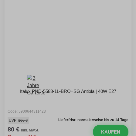
Italux PND-5588-1L-BRO+SG Antiola | 40W E27
Code: 5900644311423
Lieferfrist: normalerweise bis zu 14 Tage
UVP:
100 €
80 €
inkl. MwSt.
KAUFEN