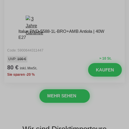
Italux PND-5588-1L-BRO+AMB Antiola | 40W
E27
Code: 5900644311447
> 10 St.
UVP:
100 €
80 €
inkl. MwSt.
KAUFEN
Sie sparen -20 %
MEHR SEHEN