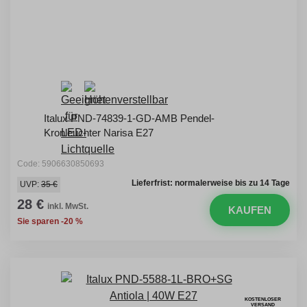
Italux PND-74839-1-GD-AMB Pendel-
Kronleuchter Narisa E27
Code: 5906630850693
Lieferfrist: normalerweise bis zu 14 Tage
UVP:
35 €
28 €
inkl. MwSt.
KAUFEN
Sie sparen -20 %
KOSTENLOSER
VERSAND