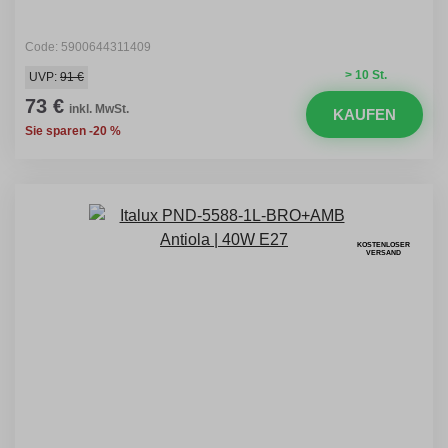
Code: 5900644311409
> 10 St.
UVP:
91 €
73 €
inkl. MwSt.
KAUFEN
Sie sparen -20 %
KOSTENLOSER
VERSAND