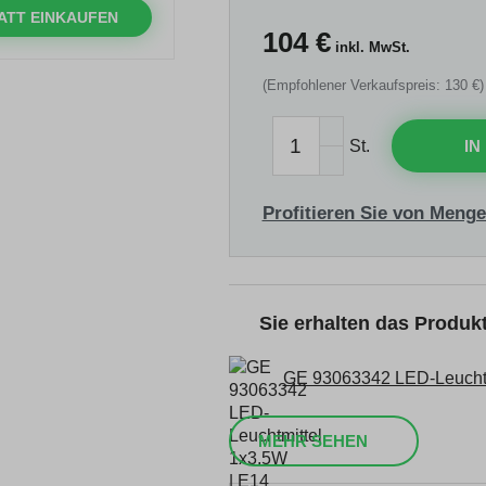
ATT EINKAUFEN
104
€
inkl. MwSt.
(Empfohlener Verkaufspreis: 130 €)
St.
IN
Profitieren Sie von Menge
Sie erhalten das Produ
GE 93063342 LED-Leuchtmi
MEHR SEHEN