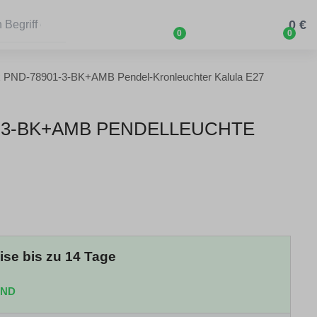
0 €
0
0
ux PND-78901-3-BK+AMB Pendel-Kronleuchter Kalula E27
1-3-BK+AMB PENDELLEUCHTE
eise bis zu 14 Tage
AND