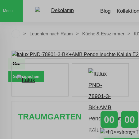
Blog
Kollektio
Menu
Leuchten nach Raum
Küche & Esszimmer
Kü
Neu
Schnäppchen
TRAUMGARTEN
00
00
Zeitlich begrenzter 20 % Rabatt auf
TAGE
STUNDEN
Bestellungen über 400 €