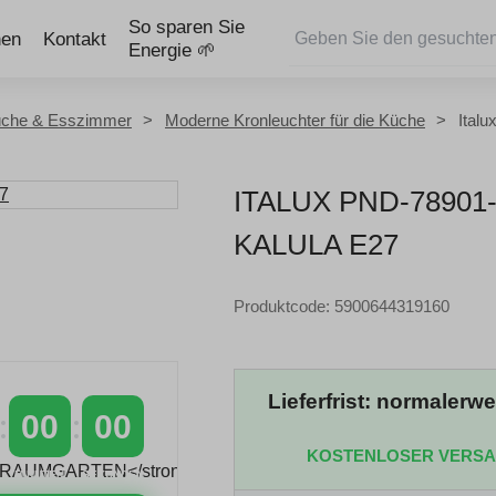
So sparen Sie
nen
Kontakt
Energie 🌱
che & Esszimmer
Moderne Kronleuchter für die Küche
Ital
ITALUX PND-7890
KALULA E27
Produktcode: 5900644319160
Lieferfrist: normalerw
00
00
KOSTENLOSER VERS
MINUTEN
SEKUNDEN