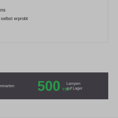
uns
selbst erprobt
500
Lampen
renarten
auf Lager
TSD