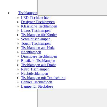
Tischlampen
LED Tischleuchten
Designer Tischlampen
Klassische Tischlampen
Luxus Tischlampen
Tischlampen für Kinder
Schreibtischlampen
Touch Tischlampen
Tischlampen aus Holz
Nachtlampen
Dimmbare Tischlampen
Rustikale Tischlampen
Tischlampen aus Draht
Retro Tischlampen
Nachttischlampen
Tischlampen mit Textilschirm
Banker Tischlampen
Lampe für Steckdose